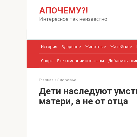
Перейти
Поиск:
АПОЧЕМУ?!
к
контенту
Интересное так неизвестно
История
Здоровье
Животные
Житейское
Спорт
Все компании и отзывы
Добавить ко
Главная
»
Здоровье
Дети наследуют умст
матери, а не от отца