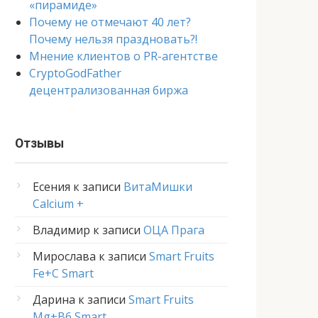
«пирамиде»
Почему не отмечают 40 лет?
Почему нельзя праздновать?!
Мнение клиентов о PR-агентстве
CryptoGodFather
децентрализованная биржа
Отзывы
Есения
к записи
ВитаМишки
Calcium +
Владимир
к записи
ОЦА Прага
Мирослава
к записи
Smart Fruits
Fe+C Smart
Дарина
к записи
Smart Fruits
Mg+B6 Smart