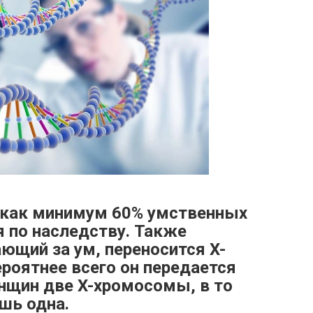
о как минимум 60% умственных
я по наследству. Также
ающий за ум, переносится X-
ероятнее всего он передается
енщин две X-хромосомы, в то
шь одна.