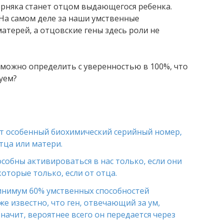
ерняка станет отцом выдающегося ребенка.
 На самом деле за наши умственные
атерей, а отцовские гены здесь роли не
 можно определить с уверенностью в 100%, что
уем?
т особенный биохимический серийный номер,
тца или матери.
особны активироваться в нас только, если они
оторые только, если от отца.
минимум 60% умственных способностей
же известно, что ген, отвечающий за ум,
начит, вероятнее всего он передается через