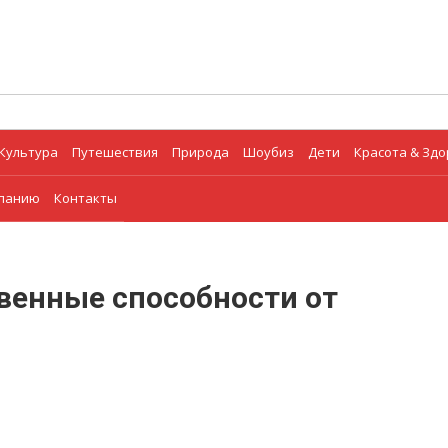
Культура
Путешествия
Природа
Шоубиз
Дети
Красота & Зд
мпанию
Контакты
венные способности от