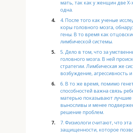
мать, так как у женщин две X
одна.
4. После того как ученые исс
коры головного мозга, обнар
гены. В то время как отцовск
лимбической системы.
5. Дело в том, что за умствен
головного мозга. В ней проис
стратегии. Лимбическая же си
возбуждение, агрессивность и
6. В то же время, помимо ген
способностей важна связь ребе
матерью показывают лучшие р
выносливы и менее подвержен
решение проблем.
7. Физиологи считают, что эта
защищенности, которое позво