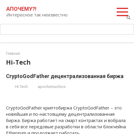
Перейти
Поиск:
АПОЧЕМУ?!
к
Интересное так неизвестно
контенту
Главная
Hi-Tech
CryptoGodFather децентрализованная биржа
Hi-Tech
apochemuchios
CryptoGodFather криптобиржа CryptoGodFather – это
новейшая и по-настоящему децентрализованная
биржа. Биржа работает на смарт контрактах и вобрала
в себя все передовые разработки в области блокчейна
Ethereum и продолжает работать…