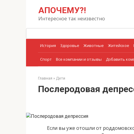
Перейти
Поиск:
АПОЧЕМУ?!
к
контенту
Интересное так неизвестно
История
Здоровье
Животные
Житейское
Спорт
Все компании и отзывы
Добавить ко
Главная
»
Дети
Послеродовая депрес
Если вы уже отошли от роддомовско