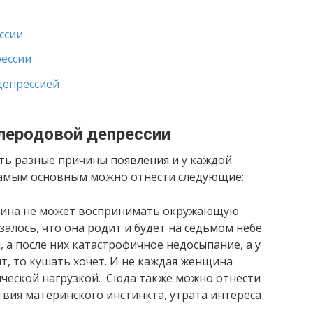
ссии
ессии
депрессией
леродовой депрессии
ть разные причины появления и у каждой
самым основным можно отнести следующие:
щина не может воспринимать окружающую
алось, что она родит и будет на седьмом небе
, а после них катастрофичное недосыпание, а у
т, то кушать хочет. И не каждая женщина
ической нагрузкой. Сюда также можно отнести
твия материнского инстинкта, утрата интереса