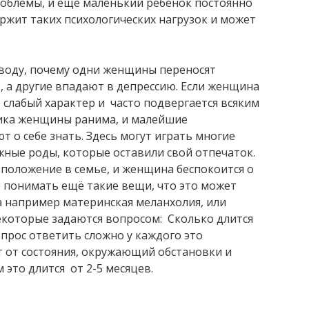
роблемы, и ещё маленький ребёнок постоянно
ржит таких психологических нагрузок и может
ыводу, почему одни женщины переносят
 а другие впадают в депрессию. Если женщина
её слабый характер и часто подвергается всяким
ихика женщины ранима, и малейшие
 о себе знать. Здесь могут играть многие
ные роды, которые оставили свой отпечаток.
положение в семье, и женщина беспокоится о
о понимать ещё такие вещи, что это может
 а например материнская меланхолия, или
екоторые задаются вопросом: Сколько длится
опрос ответить сложно у каждого это
т от состояния, окружающий обстановки и
 это длится от 2-5 месяцев.