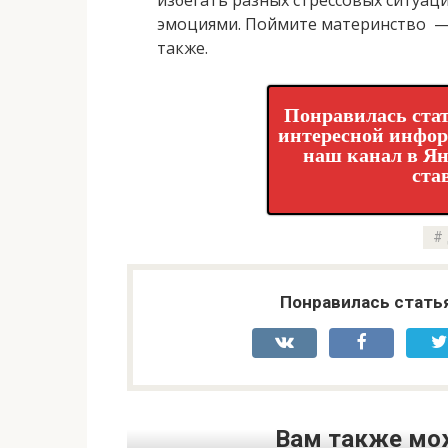
избегать разных стрессовых ситуац
эмоциями. Поймите материнство — 
также.
Понравилась стат
интересной инфо
наш канал в Ян
ста
Понравилась стать
Вам также мо