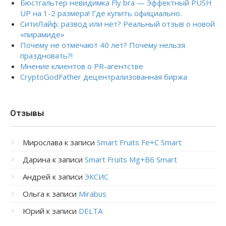
Бюстгальтер невидимка Fly bra — Эффектный PUSH
UP на 1-2 размера! Где купить официально.
СитиЛайф: развод или нет? Реальный отзыв о новой
«пирамиде»
Почему не отмечают 40 лет? Почему нельзя
праздновать?!
Мнение клиентов о PR-агентстве
CryptoGodFather децентрализованная биржа
Отзывы
Мирослава
к записи
Smart Fruits Fe+C Smart
Дарина
к записи
Smart Fruits Mg+B6 Smart
Андрей
к записи
ЭКСИС
Ольга
к записи
Mirabus
Юрий
к записи
DELTA