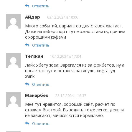
Ответить
Айдар
03.12.2024 в 18:06
Много событий, вариантов для ставок хватает.
Даже на киберспорт тут можно ставить, причем
с хорошими кэфами
Ответить
Телжан
10.12.2024 в 17:04
Лайк Убету :idea: Зарегился из за фрибетов, ну а
после так тут и остался, затянуло, кефы гуд
:wink:
Ответить
Манарбек
23.12.2024 в 16:37
Мне тут нравится, хороший сайт, расчет по
ставкам быстрый. Выводить тоже легко, деньги
не зависают, зачисляются нормально.
Ответить