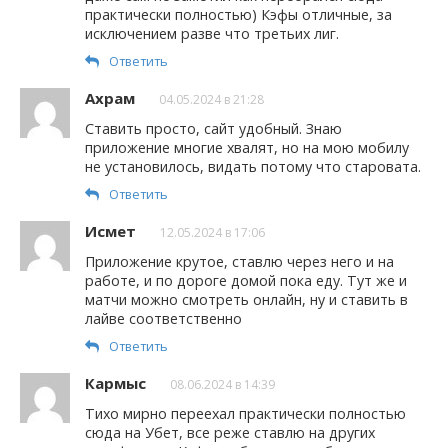
практически полностью) Кэфы отличные, за
исключением разве что третьих лиг.
Ответить
Ахрам
04.05.2024 в 21:28
Ставить просто, сайт удобный. Знаю
приложение многие хвалят, но на мою мобилу
не установилось, видать потому что старовата.
Ответить
Исмет
12.05.2024 в 17:06
Приложение крутое, ставлю через него и на
работе, и по дороге домой пока еду. Тут же и
матчи можно смотреть онлайн, ну и ставить в
лайве соответственно
Ответить
Кармыс
08.06.2024 в 14:39
Тихо мирно переехал практически полностью
сюда на Убет, все реже ставлю на других