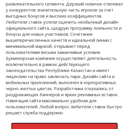
развлекательного сегмента. Дерзкий новичок отвоевал
у конкурентов значительную часть игроков за счет
выгодных бонусов и высоких коэффициентов.
Любители ставок успели оценить необычный дизайн
официального сайта, щедрую программу лояльности и
бонусы для новых участников. Сочетание
вышеперечисленных качеств и идеальной линии с
минимальной маржой, открывает перед
пользователями весьма заманчивые условия.
Букмекерская компания осуществляет деятельность
исключительно в рамках действующего
законодательства Республики Казахстан и имеет
лицензию на право заключать пари. Дизайн сайта и
мобильных приложений, выполнен в корпоративных
черно-желтых цветах. Разработчики отказались от
раздражающих баннеров и ярких рекламных вставок.
Навигация сайта максимально удобная для
пользователей. Любой вопрос любителя ставок быстро
решает служба поддержки.