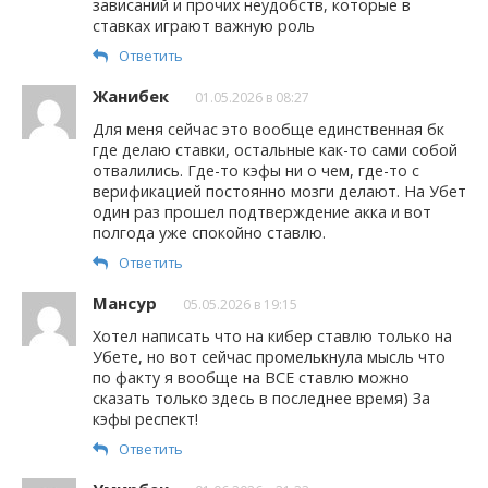
зависаний и прочих неудобств, которые в
ставках играют важную роль
Ответить
Жанибек
01.05.2026 в 08:27
Для меня сейчас это вообще единственная бк
где делаю ставки, остальные как-то сами собой
отвалились. Где-то кэфы ни о чем, где-то с
верификацией постоянно мозги делают. На Убет
один раз прошел подтверждение акка и вот
полгода уже спокойно ставлю.
Ответить
Мансур
05.05.2026 в 19:15
Хотел написать что на кибер ставлю только на
Убете, но вот сейчас промелькнула мысль что
по факту я вообще на ВСЕ ставлю можно
сказать только здесь в последнее время) За
кэфы респект!
Ответить