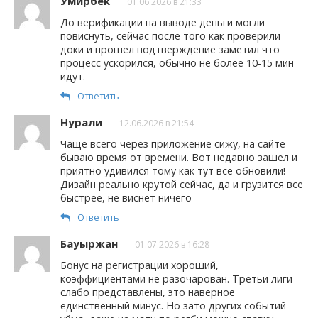
Умирбек
01.06.2026 в 21:33
До верификации на выводе деньги могли
повиснуть, сейчас после того как проверили
доки и прошел подтверждение заметил что
процесс ускорился, обычно не более 10-15 мин
идут.
Ответить
Нурали
12.06.2026 в 21:54
Чаще всего через приложение сижу, на сайте
бываю время от времени. Вот недавно зашел и
приятно удивился тому как тут все обновили!
Дизайн реально крутой сейчас, да и грузится все
быстрее, не виснет ничего
Ответить
Бауыржан
01.07.2026 в 16:28
Бонус на регистрации хороший,
коэффициентами не разочарован. Третьи лиги
слабо представлены, это наверное
единственный минус. Но зато других событий