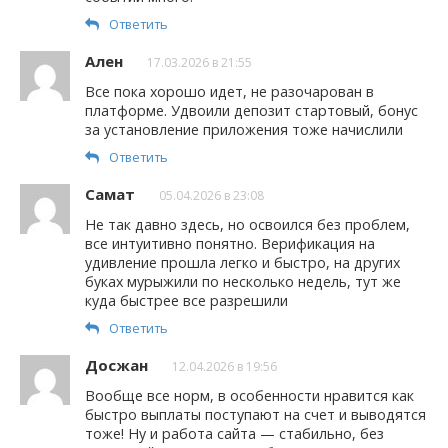
Ответить
Ален
17.03.2026 в 21:55
Все пока хорошо идет, не разочарован в
платформе. Удвоили депозит стартовый, бонус
за установление приложения тоже начислили
Ответить
Самат
05.04.2026 в 23:08
Не так давно здесь, но освоился без проблем,
все интуитивно понятно. Верификация на
удивление прошла легко и быстро, на других
буках мурыжили по несколько недель, тут же
куда быстрее все разрешили
Ответить
Досжан
12.04.2026 в 19:56
Вообще все норм, в особенности нравится как
быстро выплаты поступают на счет и выводятся
тоже! Ну и работа сайта — стабильно, без