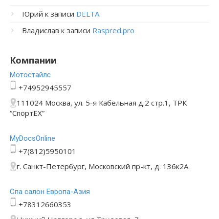
Юрий
к записи
DELTA
Владислав
к записи
Raspred.pro
Компании
Мотостайлс
+74952945557
111024 Москва, ул. 5-я Кабельная д.2 стр.1, ТРК
“СпортЕХ”
MyDocsOnline
+7(812)5950101
г. Санкт-Петербург, Московский пр-кт, д. 136к2А
Спа салон Европа-Азия
+78312660353