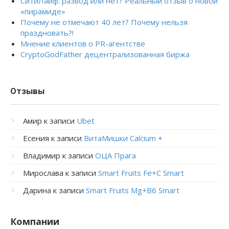
СитиЛайф: развод или нет? Реальный отзыв о новой
«пирамиде»
Почему не отмечают 40 лет? Почему нельзя
праздновать?!
Мнение клиентов о PR-агентстве
CryptoGodFather децентрализованная биржа
Отзывы
Амир
к записи
Ubet
Есения
к записи
ВитаМишки Calcium +
Владимир
к записи
ОЦА Прага
Мирослава
к записи
Smart Fruits Fe+C Smart
Дарина
к записи
Smart Fruits Mg+B6 Smart
Компании