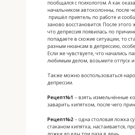
пообщался с психологом. А как оказ
начальником автоколонны, после че
пришёл приятель по работе и сообщ
заново восстановится. После этого
что депрессия появилась по причине
попадаете в схожие ситуации, то ст
разным нюансам в депрессию, особе
Если же чувствуете, что начались п
любимым делом, возьмите отпуск и
Также можно воспользоваться наро
депрессии.
Рецепт№1
– взять измельчённые ко
заварить кипятком, после чего при
Рецепт№2
– одна столовая ложка с
стаканом кипятка, настаивается, пр
ложки до еды три раза в день.