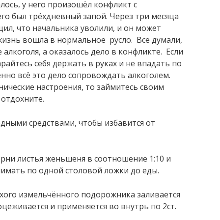
алось, у него произошёл конфликт с
го был трёхдневный запой. Через три месяца
ил, что начальника уволили, и он может
 жизнь вошла в нормальное русло. Все думали,
 алкоголя, а оказалось дело в конфликте. Если
арайтесь себя держать в руках и не впадать по
нно всё это дело сопровождать алкоголем.
анические настроения, то займитесь своим
 отдохните.
дными средствами, чтобы избавится от
рни листья женьшеня в соотношение 1:10 и
нимать по одной столовой ложки до еды.
ухого измельчённого подорожника заливается
оцеживается и применяется во внутрь по 2ст.