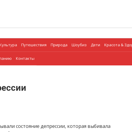
Культура
Путешествия
Природа
Шоубиз
Дети
Красота & Зд
мпанию
Контакты
рессии
ывали состояние депрессии, которая выбивала