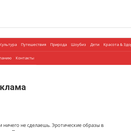
Культура
Путешествия
Природа
Шоубиз
Дети
Красота & Зд
мпанию
Контакты
еклама
и ничего не сделаешь. Эротические образы в