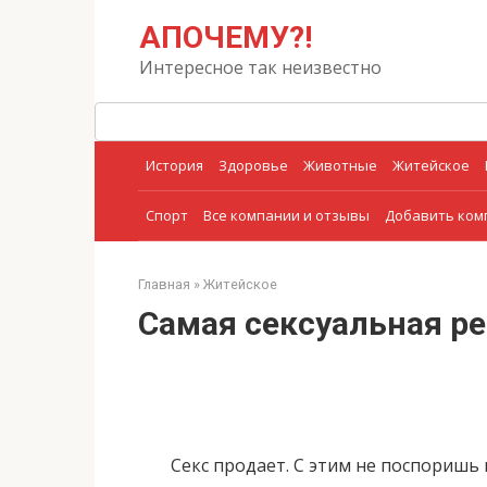
Перейти
Поиск:
АПОЧЕМУ?!
к
контенту
Интересное так неизвестно
История
Здоровье
Животные
Житейское
Спорт
Все компании и отзывы
Добавить ко
Главная
»
Житейское
Самая сексуальная р
Секс продает. С этим не поспоришь 