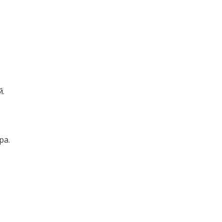
й.
ра.