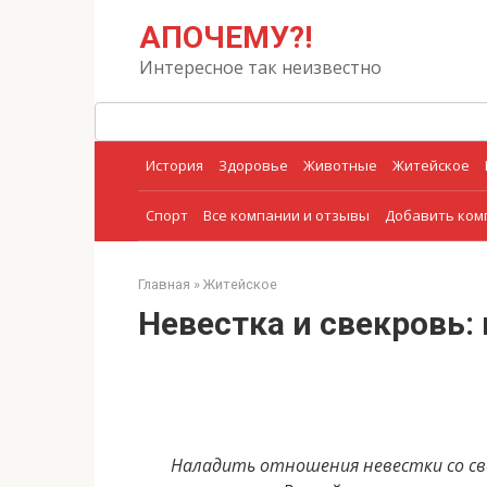
Перейти
Поиск:
АПОЧЕМУ?!
к
контенту
Интересное так неизвестно
История
Здоровье
Животные
Житейское
Спорт
Все компании и отзывы
Добавить ко
Главная
»
Житейское
Невестка и свекровь:
Наладить отношения невестки со свек