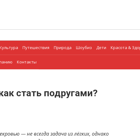
Культура
Путешествия
Природа
Шоубиз
Дети
Красота & Зд
мпанию
Контакты
 как стать подругами?
ровью — не всегда задача из лёгких, однако