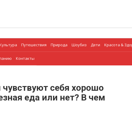
Культура
Путешествия
Природа
Шоубиз
Дети
Красота & Зд
мпанию
Контакты
 чувствуют себя хорошо
езная еда или нет? В чем