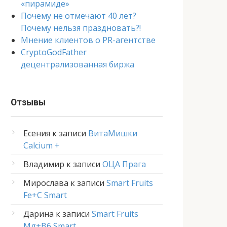
«пирамиде»
Почему не отмечают 40 лет?
Почему нельзя праздновать?!
Мнение клиентов о PR-агентстве
CryptoGodFather
децентрализованная биржа
Отзывы
Есения
к записи
ВитаМишки
Calcium +
Владимир
к записи
ОЦА Прага
Мирослава
к записи
Smart Fruits
Fe+C Smart
Дарина
к записи
Smart Fruits
Mg+B6 Smart