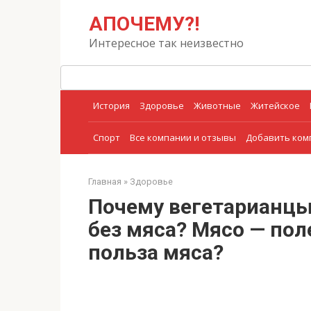
Перейти
Поиск:
АПОЧЕМУ?!
к
контенту
Интересное так неизвестно
История
Здоровье
Животные
Житейское
Спорт
Все компании и отзывы
Добавить ко
Главная
»
Здоровье
Почему вегетарианцы
без мяса? Мясо — пол
польза мяса?