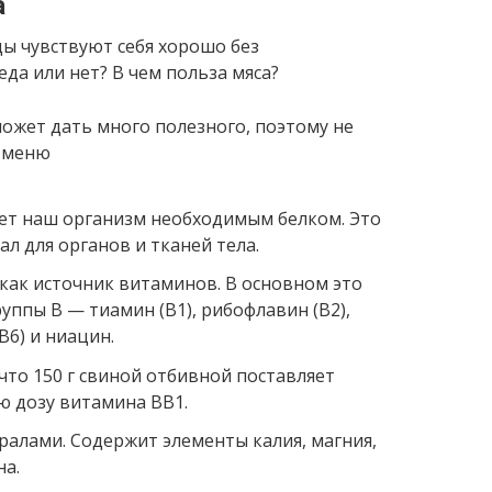
а
может дать много полезного, поэтому не
о меню
ает наш организм необходимым белком. Это
 для органов и тканей тела.
у как источник витаминов. В основном это
уппы В — тиамин (В1), рибофлавин (В2),
В6) и ниацин.
 что 150 г свиной отбивной поставляет
ю дозу витамина BB1.
ралами. Содержит элементы калия, магния,
на.