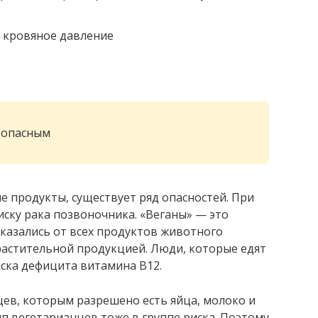
е кровяное давление
 опасным
ые продукты, существует ряд опасностей. При
иску рака позвоночника. «Веганы» — это
казались от всех продуктов животного
растительной продукцией. Люди, которые едят
ска дефицита витамина B12.
цев, которым разрешено есть яйца, молоко и
п вегетарианцев тоже в группе риска. Поэтому