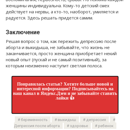
женщины индивидуальна. Кому-то детский смех
действует на нервы, а кто-то, наоборот, умиляется и
радуется. Здесь решать придется самим.
Заключение
Решая вопрос о том, как пережить депрессию после
аборта и выкидыша, не забывайте, что жизнь не
заканчивается, просто женщина приобретает некий
новый опыт (пускай и не самый позитивный), за
которым неизменно наступит светлая полоса.
Понравилась статья? Хотите больше новой и
интересной информации? Подписывайтесь на
наш канал в Яндекс.Дзен и не забывайте ставить
лайки 👍
беременность
выкидыш
депрессия
Депрессия после аборта
здоровье
ребенок