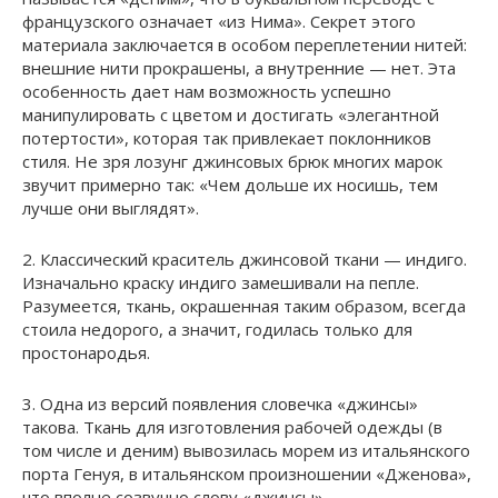
французского означает «из Нима». Секрет этого
материала заключается в особом переплетении нитей:
внешние нити прокрашены, а внутренние — нет. Эта
особенность дает нам возможность успешно
манипулировать с цветом и достигать «элегантной
потертости», которая так привлекает поклонников
стиля. Не зря лозунг джинсовых брюк многих марок
звучит примерно так: «Чем дольше их носишь, тем
лучше они выглядят».
2. Классический краситель джинсовой ткани — индиго.
Изначально краску индиго замешивали на пепле.
Разумеется, ткань, окрашенная таким образом, всегда
стоила недорого, а значит, годилась только для
простонародья.
3. Одна из версий появления словечка «джинсы»
такова. Ткань для изготовления рабочей одежды (в
том числе и деним) вывозилась морем из итальянского
порта Генуя, в итальянском произношении «Дженова»,
что вполне созвучно слову «джинсы».