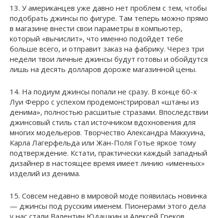
13. У американцев уже давно нет проблем с тем, чтобы
подобрать джинсы по фигуре. Там теперь можно прямо
в магазине внести свои параметры в компьютер,
который «вычислит», что именно подойдет тебе
больше всего, и отправит заказ на фабрику. Через три
недели твои личные джинсы будут готовы и обойдутся
лишь на десять долларов дороже магазинной цены.
14. На подиум джинсы попали не сразу. В конце 60-х
Луи Ферро с успехом продемонстрировал «штаны из
денима», полностью расшитые стразами. Впоследствии
джинсовый стиль стал источником вдохновения для
многих модельеров. Творчество Александра Маккуина,
Карла Лагерфельда или Жан-Поля Готье яркое тому
подтверждение. Кстати, практически каждый западный
дизайнер в настоящее время имеет линию «именных»
изделий из денима.
15. Совсем недавно в мировой моде появилась новинка
— джинсы под русским именем. Пионерами этого дела
у нас стали Валентин Юдашкин и Алексей Греков.