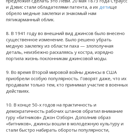
предложил сделать это Леви. 20 мая 1873 года Страусс
и Дэвис стали обладателями патента, а их
дети
ще
обрело медные заклепки и знакомый нам
пятикарманный облик.
8. В 1941 году во внешний вид джинсов было внесено
существенное изменение. Было решено убрать
медную заклепку из области паха — злополучная
деталь, неизбежно раскаляясь у костра, изрядно
портила жизнь поклонникам джинсовой моды.
9. Во время Второй мировой войны джинсы в США
приобрели особую популярность. Говорят даже, что их
продавали только тем, кто принимал участие в военных
действиях.
10. В конце 50-х годов на практичность и
демократичность рабочих штанов обратил внимание
гуру «битников» Джон Озборн. Дополнив образ
«битников», джинсы вошли в молодежную культуру и
стали быстро набирать обороты популярности,