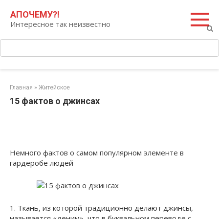
Перейти
Поиск:
АПОЧЕМУ?!
к
Интересное так неизвестно
контенту
Главная
»
Житейское
15 фактов о джинсах
Немного фактов о самом популярном элементе в
гардеробе людей
1. Ткань, из которой традиционно делают джинсы,
называется «деним», что в буквальном переводе с