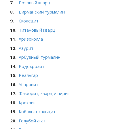
Розовый кварц
Бирманский турмалин
Сколецит
Титановый кварц
Хризоколла
Азурит
Арбузный турмалин
Родохрозит
Реальгар
Уваровит
Флюорит, кварц и пирит
Крокоит
Кобальтокальцит
Голубой агат