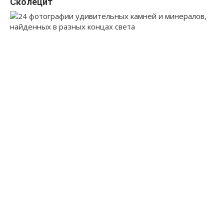
Сколецит