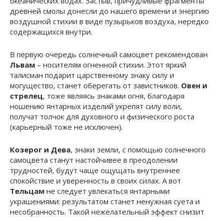
океанических водах. Застыв, причудливые фрагменты
древней смолы донесли до нашего времени и энергию
воздушной стихии в виде пузырьков воздуха, нередко
содержащихся внутри.
В первую очередь солнечный самоцвет рекомендован
Львам
– носителям огненной стихии. Этот яркий
талисман подарит царственному знаку силу и
могущество, станет оберегать от завистников.
Овен и
стрелец
, тоже являясь знаками огня, благодаря
ношению янтарных изделий укрепят силу воли,
получат толчок для духовного и физического роста
(карьерный тоже не исключен).
Козерог и Дева
, знаки земли, с помощью солнечного
самоцвета станут настойчивее в преодолении
трудностей, будут чаще ощущать внутреннее
спокойствие и уверенность в своих силах. А вот
Тельцам
не следует увлекаться янтарными
украшениями: результатом станет ненужная суета и
несобранность. Такой нежелательный эффект снизит