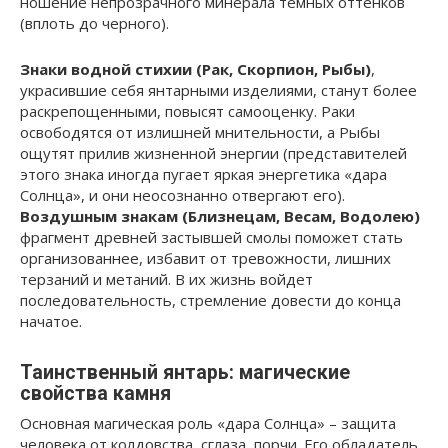
ношение непрозрачного минерала темных оттенков
(вплоть до черного).
Знаки водной стихии (Рак, Скорпион, Рыбы)
,
украсившие себя янтарными изделиями, станут более
раскрепощенными, повысят самооценку. Раки
освободятся от излишней мнительности, а Рыбы
ощутят прилив жизненной энергии (представителей
этого знака иногда пугает яркая энергетика «дара
Солнца», и они неосознанно отвергают его).
Воздушным знакам (Близнецам, Весам, Водолею)
фрагмент древней застывшей смолы поможет стать
организованнее, избавит от тревожности, лишних
терзаний и метаний. В их жизнь войдет
последовательность, стремление довести до конца
начатое.
Таинственный янтарь: магические
свойства камня
Основная магическая роль «дара Солнца» – защита
человека от колдовства, сглаза, порчи. Его обладатель