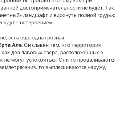
торонних не трогают. Потому как при
еванной достопримечательности не будет. Так
анетный» ландшафт и вдохнуть полной грудью
й ждут с нетерпением.
не, есть еще одна грозная
Эрта Але
. Он славен тем, что территория
к как два лавовых озера, расположенных в
ак не могут успокоиться. Они то проваливаются
 землетрясения, то выплескиваются наружу,