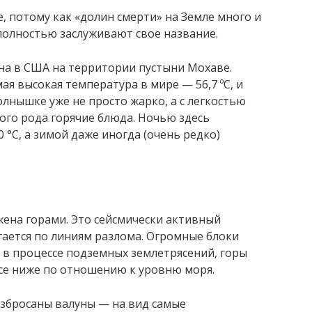
, потому как «долин смерти» на Земле много и
полностью заслуживают свое название.
а в США на территории пустыни Мохаве.
я высокая температура в мире — 56,7 ºС, и
солнышке уже не просто жарко, а с легкостью
ого рода горячие блюда. Ночью здесь
°С, а зимой даже иногда (очень редко)
жена горами. Это сейсмически активный
гается по линиям разлома. Огромные блоки
в процессе подземных землетрясений, горы
все ниже по отношению к уровню моря.
азбросаны валуны — на вид самые