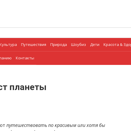
Культура
Путешествия
Природа
Шоубиз
Дети
Красота & Зд
мпанию
Контакты
ст планеты
ают
путешествовать по красивым или хотя бы