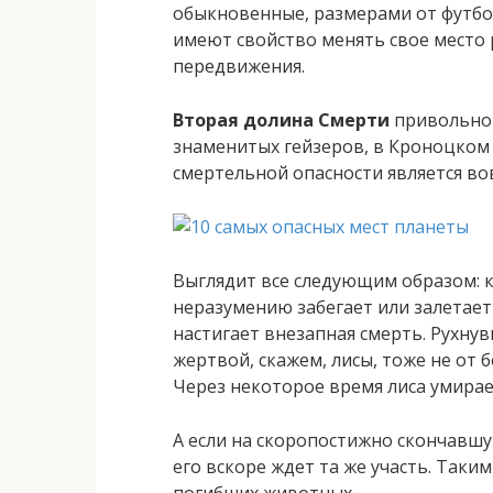
обыкновенные, размерами от футбо
имеют свойство менять свое место 
передвижения.
Вторая долина Смерти
привольно 
знаменитых гейзеров, в Кроноцком 
смертельной опасности является вов
Выглядит все следующим образом: к
неразумению забегает или залетает
настигает внезапная смерть. Рухну
жертвой, скажем, лисы, тоже не от
Через некоторое время лиса умирае
А если на скоропостижно скончавшую
его вскоре ждет та же участь. Так
погибших животных.