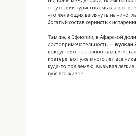
Но, воюя между собой, племена пос
отсутствии туристов смысла в отво
что желающих взглянуть на «инопл
богатый состав сернистых испарени
Там же, в Эфиопии, в Афарской доли
достопримечательность —
вулкан 
вокруг него постоянно «дышит», та
кратере, вот уже много лет все ник
куда-то под землю, вызывая легкие
губя все живое.