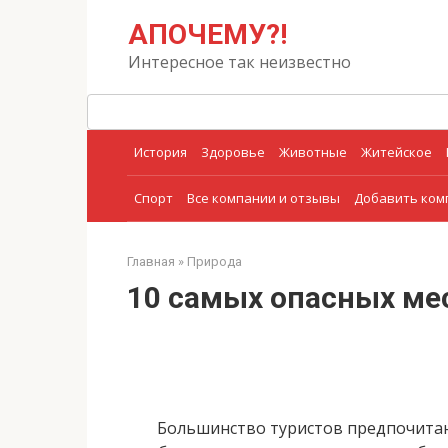
Перейти
Поиск:
АПОЧЕМУ?!
к
контенту
Интересное так неизвестно
История
Здоровье
Животные
Житейское
Спорт
Все компании и отзывы
Добавить ко
Главная
»
Природа
10 самых опасных ме
Большинство туристов предпочит