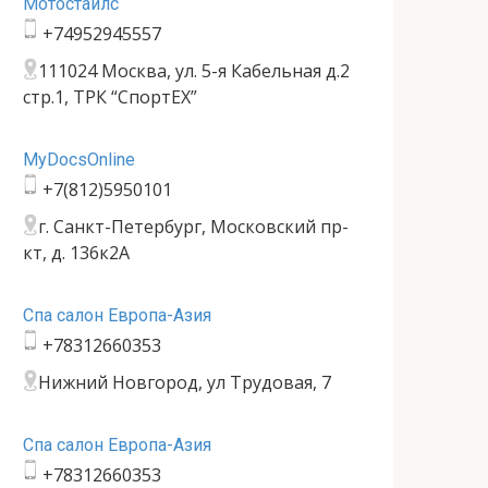
Мотостайлс
+74952945557
111024 Москва, ул. 5-я Кабельная д.2
стр.1, ТРК “СпортЕХ”
MyDocsOnline
+7(812)5950101
г. Санкт-Петербург, Московский пр-
кт, д. 136к2А
Спа салон Европа-Азия
+78312660353
Нижний Новгород, ул Трудовая, 7
Спа салон Европа-Азия
+78312660353