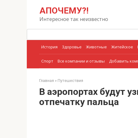
Перейти
Поиск:
АПОЧЕМУ?!
к
контенту
Интересное так неизвестно
История
Здоровье
Животные
Житейское
Спорт
Все компании и отзывы
Добавить ко
Главная
»
Путешествия
В аэропортах будут у
отпечатку пальца