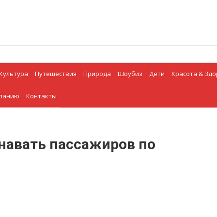
Культура
Путешествия
Природа
Шоубиз
Дети
Красота & Зд
мпанию
Контакты
знавать пассажиров по