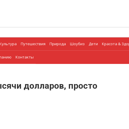
Культура
Путешествия
Природа
Шоубиз
Дети
Красота & Зд
мпанию
Контакты
ысячи долларов, просто