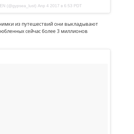
EN (@gypsea_lust)
Апр 4 2017 в 6:53 PDT
 снимки из путешествий они выкладывают
влюбленных сейчас более 3 миллионов