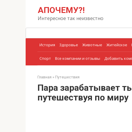
Перейти
Поиск:
АПОЧЕМУ?!
к
контенту
Интересное так неизвестно
История
Здоровье
Животные
Житейское
Спорт
Все компании и отзывы
Добавить ко
Главная
»
Путешествия
Пара зарабатывает т
путешествуя по миру