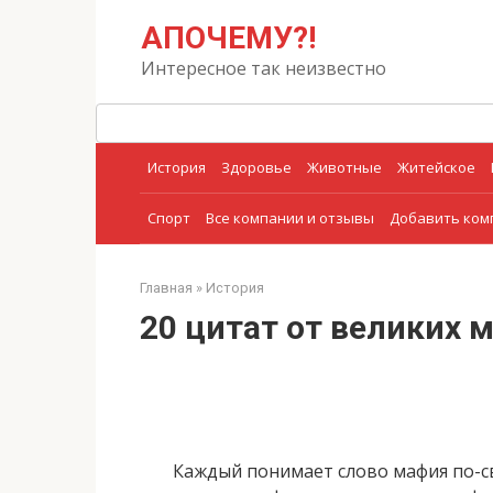
Перейти
Поиск:
АПОЧЕМУ?!
к
контенту
Интересное так неизвестно
История
Здоровье
Животные
Житейское
Спорт
Все компании и отзывы
Добавить ко
Главная
»
История
20 цитат от великих 
Каждый понимает слово мафия по-с