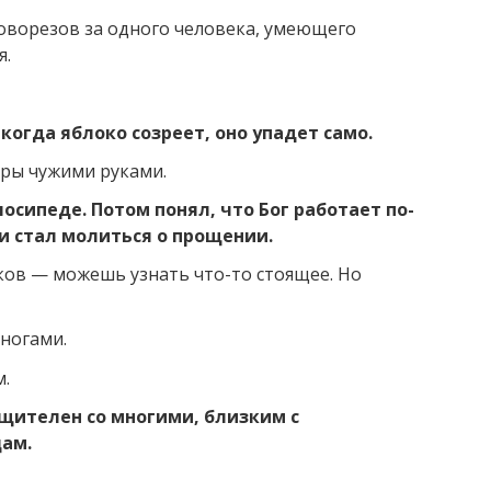
ловорезов за одного человека, умеющего
я.
когда яблоко созреет, оно упадет само.
оры чужими руками.
лосипеде. Потом понял, что Бог работает по-
 и стал молиться о прощении.
ков — можешь узнать что-то стоящее. Но
 ногами.
.
бщителен со многими, близким с
ам.