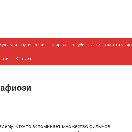
Культура
Путешествия
Природа
Шоубиз
Дети
Красота & Зд
мпанию
Контакты
мафиози
воему. Кто-то вспоминает множество фильмов