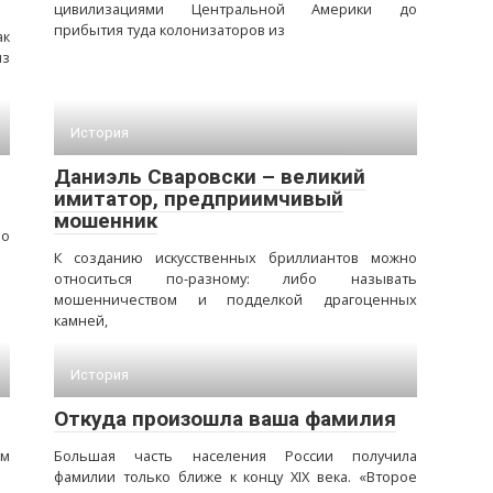
цивилизациями Центральной Америки до
прибытия туда колонизаторов из
ак
из
История
Даниэль Сваровски – великий
имитатор, предприимчивый
мошенник
 о
К созданию искусственных бриллиантов можно
относиться по-разному: либо называть
мошенничеством и подделкой драгоценных
камней,
История
Откуда произошла ваша фамилия
ом
Большая часть населения России получила
фамилии только ближе к концу XIX века. «Второе