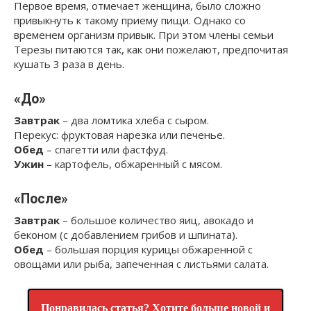
Первое время, отмечает женщина, было сложно
привыкнуть к такому приему пищи. Однако со
временем организм привык. При этом члены семьи
Терезы питаются так, как они пожелают, предпочитая
кушать 3 раза в день.
«До»
Завтрак
– два ломтика хлеба с сыром.
Перекус: фруктовая нарезка или печенье.
Обед
– спагетти или фастфуд.
Ужин
– картофель, обжаренный с мясом.
«После»
Завтрак
– большое количество яиц, авокадо и
беконом (с добавлением грибов и шпината).
Обед
– большая порция курицы обжаренной с
овощами или рыба, запеченная с листьями салата.
Понравилась статья? Хотите больше новой и