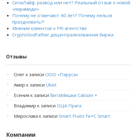
СитиЛайф: развод или нет? Реальный отзыв о новой
«пирамиде»
Почему не отмечают 40 лет? Почему нельзя
праздновать?!
Мнение клиентов о PR-агентстве
CryptoGodFather децентрализованная биржа
Отзывы
Олег
к записи
ООО «Паруса»
Амир
к записи
Ubet
Есения
к записи
ВитаМишки Calcium +
Владимир
к записи
ОЦА Прага
Мирослава
к записи
Smart Fruits Fe+C Smart
Компании