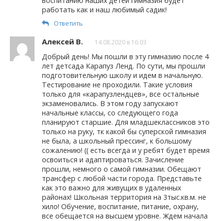
воспитанию наших детей гимназия будет
работать как и наш любимый садик!
Ответить
Алексей В.
14.08.2020 в 16:03
Добрый день! Мы пошли в эту гимназию после 4
лет детсада Карапуз Ленд. По сути, мы прошли
подготовительную школу и идем в начальную.
Тестирование не проходили. Такие условия
только для «карапузлендцев», все остальные
экзаменовались. В этом году запускают
начальные классы, со следующего года
планируют старшие. Для младшеклассников это
только на руку, тк какой бы суперской гимназия
не была, а школьный прессинг, к большому
сожалению! (( есть всегда и у ребят будет время
освоиться и адаптироваться. Зачисление
прошли, немного о самой гимназии. Обещают
трансфер с любой части города. Представьте
как это важно для живущих в удаленных
районах! Школьная территория на 3тыс.кв.м. не
хило! Обучение, воспитание, питание, охрану,
все обещается на высшем уровне. Ждем начала