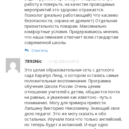
работу и поверьте, на качестве проводимых
мероприятий это здорово отражается.
Психолог (реально работающий!) Что касаемо
безопасности, охрана не дремлет) Отдельная
признательность поварам. Максимально
комфортные условия. Придерживаюсь мнения,
что наша гимназия отвечает всем стандартам
современной школы.
Ответить
7892Nic
11.02.2022 в 20:13
Это целая образовательная сеть с детского
сада Карапуз Ленд, о котором остались самые
положительные воспоминания. Программа
обучения Школа России. Очень ценим
отношение учителей к детям, общаются почти
на равных, а уважение как изветсно– путь к
пониманию. Могу для примера привести
Лапшину Викторию Николаевну. Знающий свое
дело педагог. Это же могу сказать и обо
остальных. Изучали пока что только английский,
но теперь будет и испанский. И еще одно