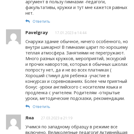
аргумент в пользу гимназии -педагоги,
факультативы, кружки и тут мне кажется равных
нет.
Ответить
Pavelgray
17.01.2023 в 14:44
Снаружи здание обычное, ничего особенного, но
внутри шикарно! В гимназии царит по-хорошему
теплая атмосфера. Занятиями не перегружают.
Много разных кружков, мероприятий, экскурсий
и прочих наворотов, которых в обычных школах
попросту нет, да и не во всех платниках (
Хороший стимул для ребенка -участие в
конкурсах и соревнованиях. Более чем приятный
бонус -уроки английского с носителем языка и
продленка с учителем. Родителям -открытые
уроки, методические подсказки, рекомендации.
Ответить
Яна
27.03.2023 в 21:19
Учимся по западному образцу в режиме все
включено. Великолепные педагоги! Активнейшая