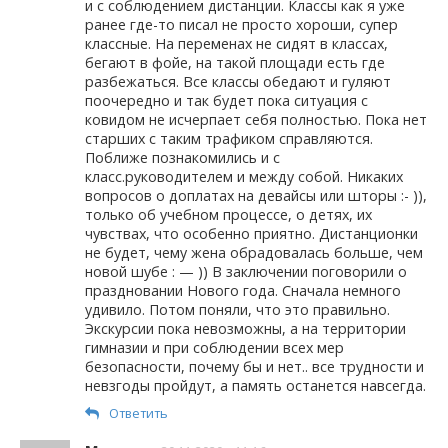
и с соблюдением дистанции. Классы как я уже
ранее где-то писал не просто хороши, супер
классные. На переменах не сидят в классах,
бегают в фойе, на такой площади есть где
разбежаться. Все классы обедают и гуляют
поочередно и так будет пока ситуация с
ковидом не исчерпает себя полностью. Пока нет
старших с таким трафиком справляются.
Поближе познакомились и с
класс.руководителем и между собой. Никаких
вопросов о доплатах на девайсы или шторы :- )),
только об учебном процессе, о детях, их
чувствах, что особенно приятно. Дистанционки
не будет, чему жена обрадовалась больше, чем
новой шубе : — )) В заключении поговорили о
праздновании Нового года. Сначала немного
удивило. Потом поняли, что это правильно.
Экскурсии пока невозможны, а на территории
гимназии и при соблюдении всех мер
безопасности, почему бы и нет.. все трудности и
невзгоды пройдут, а память останется навсегда.
Ответить