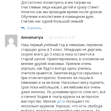
Достаточно посмотреть в инстаграм на
счастливые лица наших детей и сразу станет
понятно как мы проводим время после уроков.
Обучение и воспитание в командном духе.
Считаю нас одной большой семьей!
Ответить
Annamariya
02.12.2021 в 17:22
Наш первый учебный год в гимназии, перевели
старшую дочь в 5 класс. Младшую не дергали,
скорее всего до 3 класса пока останется в
старой школе. Ориентировались в основном на
мнение друзей-знакомых. Приняли очень
хорошо, как будто всегда здесь училась.
Учителя нравятся. Занятия ведутся серьезно и
при этом интересно. Конечно же пошли в
гимназию и за ин.язом. Насколько могу оценить,
срок пока небольшой, с английским все очень
даже неплохо. По условиям просто слов нет, все
отлично! Ходим в театр.кружок на актерское
мастерство. Многие
дети
посещают по
несколько кружков. Хорошо, что есть свобода
выбора, приходи и занимайся чем хочешь. За