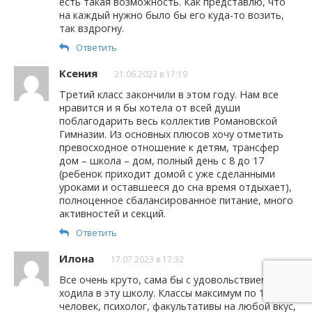
есть такая возможность. Как представлю, что
на каждый нужно было бы его куда-то возить,
так вздрогну.
Ответить
Ксения
21.06.2023 в 17:19
Третий класс закончили в этом году. Нам все
нравится и я бы хотела от всей души
поблагодарить весь коллектив Романовской
Гимназии. Из основных плюсов хочу отметить
превосходное отношение к детям, трансфер
дом – школа – дом, полный день с 8 до 17
(ребенок приходит домой с уже сделанными
уроками и оставшееся до сна время отдыхает),
полноценное сбалансированное питание, много
активностей и секций.
Ответить
Илона
17.07.2023 в 17:32
Все очень круто, сама бы с удовольствием
ходила в эту школу. Классы максимум по 16
человек, психолог, факультативы на любой вкус,