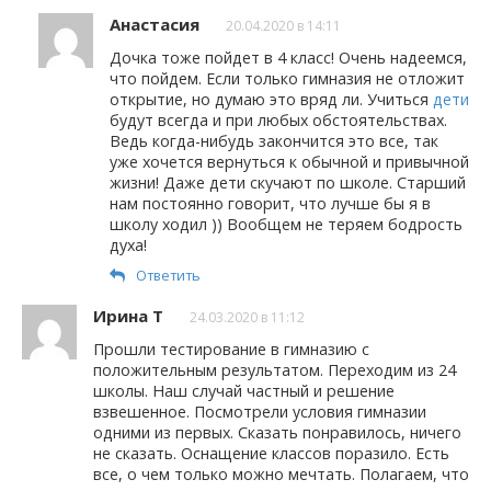
Анастасия
20.04.2020 в 14:11
Дочка тоже пойдет в 4 класс! Очень надеемся,
что пойдем. Если только гимназия не отложит
открытие, но думаю это вряд ли. Учиться
дети
будут всегда и при любых обстоятельствах.
Ведь когда-нибудь закончится это все, так
уже хочется вернуться к обычной и привычной
жизни! Даже дети скучают по школе. Старший
нам постоянно говорит, что лучше бы я в
школу ходил )) Вообщем не теряем бодрость
духа!
Ответить
Ирина Т
24.03.2020 в 11:12
Прошли тестирование в гимназию с
положительным результатом. Переходим из 24
школы. Наш случай частный и решение
взвешенное. Посмотрели условия гимназии
одними из первых. Сказать понравилось, ничего
не сказать. Оснащение классов поразило. Есть
все, о чем только можно мечтать. Полагаем, что