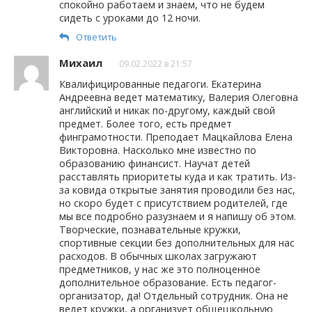
спокойно работаем и знаем, что не будем
сидеть с уроками до 12 ночи.
Ответить
Михаил
09.02.2022 в 21:57
Квалифицированные педагоги. Екатерина
Андреевна ведет математику, Валерия Олеговна
английский и никак по-другому, каждый свой
предмет. Более того, есть предмет
финграмотности. Преподает Мацкайлова Елена
Викторовна. Насколько мне известно по
образованию финансист. Научат детей
расставлять приоритеты куда и как тратить. Из-
за ковида открытые занятия проводили без нас,
но скоро будет с присутствием родителей, где
мы все подробно разузнаем и я напишу об этом.
Творческие, познавательные кружки,
спортивные секции без дополнительных для нас
расходов. В обычных школах загружают
предметников, у нас же это полноценное
дополнительное образование. Есть педагог-
организатор, да! Отдельный сотрудник. Она не
ведет кружки, а организует общешкольную