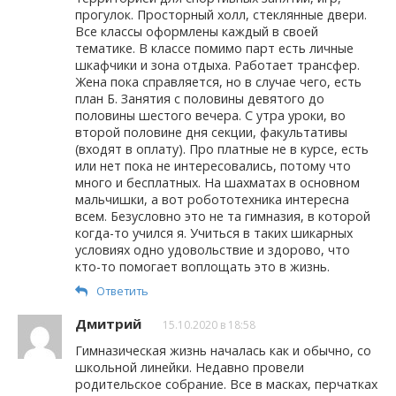
прогулок. Просторный холл, стеклянные двери.
Все классы оформлены каждый в своей
тематике. В классе помимо парт есть личные
шкафчики и зона отдыха. Работает трансфер.
Жена пока справляется, но в случае чего, есть
план Б. Занятия с половины девятого до
половины шестого вечера. С утра уроки, во
второй половине дня секции, факультативы
(входят в оплату). Про платные не в курсе, есть
или нет пока не интересовались, потому что
много и бесплатных. На шахматах в основном
мальчишки, а вот робототехника интересна
всем. Безусловно это не та гимназия, в которой
когда-то учился я. Учиться в таких шикарных
условиях одно удовольствие и здорово, что
кто-то помогает воплощать это в жизнь.
Ответить
Дмитрий
15.10.2020 в 18:58
Гимназическая жизнь началась как и обычно, со
школьной линейки. Недавно провели
родительское собрание. Все в масках, перчатках