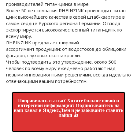
производителей титан-цинка в мире.
Более 50 лет компания RHEINZINK производит титан-
цинк высочайшего качества в своей штаб-квартире в
самом сердце Рурского региона Германии. Отсюда
экспортируется высококачественный титан-цинк по
всему миру.
RHEINZINK предлагает широкий
ассортимент продукции: от водостоков до облицовки
фасадов, слуховых окон и кровли.
Чтобы подтвердить это утверждение, около 500
человек по всему миру ежедневно работают над
новыми инновационными решениями, всегда идеально
отвечающими вашим потребностям.
Понравилась статья? Хотите больше новой и
интересной информации? Подписывайтесь на
наш канал в Яндекс.Дзен и не забывайте ставить
лайки 👍