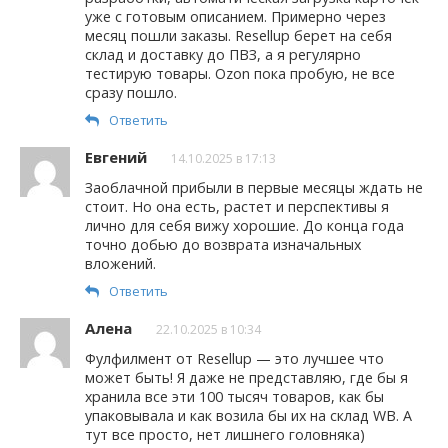
уже с готовым описанием. Примерно через
месяц пошли заказы. Resellup берет на себя
склад и доставку до ПВЗ, а я регулярно
тестирую товары. Ozon пока пробую, не все
сразу пошло.
Ответить
Евгений
14.10.2025 в 17:13
Заоблачной прибыли в первые месяцы ждать не
стоит. Но она есть, растет и перспективы я
лично для себя вижу хорошие. До конца года
точно добью до возврата изначальных
вложений.
Ответить
Алена
22.10.2025 в 10:34
Фулфилмент от Resellup — это лучшее что
может быть! Я даже не представляю, где бы я
хранила все эти 100 тысяч товаров, как бы
упаковывала и как возила бы их на склад WB. А
тут все просто, нет лишнего головняка)