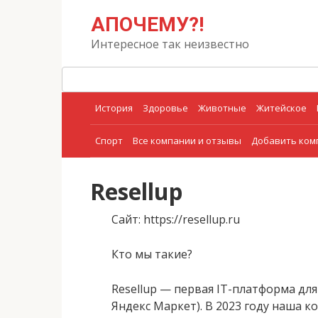
Перейти
Поиск:
АПОЧЕМУ?!
к
контенту
Интересное так неизвестно
История
Здоровье
Животные
Житейское
Спорт
Все компании и отзывы
Добавить ко
Resellup
Сайт
: https://resellup.ru
Кто мы такие?
Resellup — первая IT-платформа для 
Яндекс Маркет). В 2023 году наша к