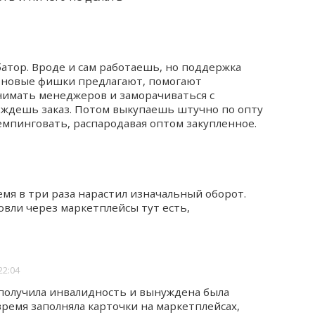
батор. Вроде и сам работаешь, но поддержка
о новые фишки предлагают, помогают
нимать менеджеров и заморачиваться с
 ждешь заказ. Потом выкупаешь штучно по опту
емпинговать, распародавая оптом закупленное.
емя в три раза нарастил изначальный оборот.
вли через маркетплейсы тут есть,
22:04
я получила инвалидность и вынуждена была
время заполняла карточки на маркетплейсах,