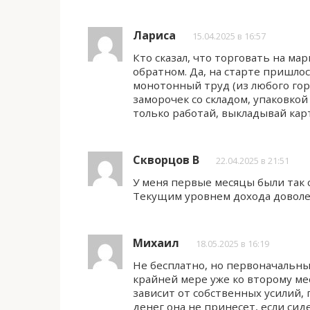
Лариса
15.04.2025 в 16:57
Кто сказал, что торговать на ма
обратном. Да, на старте пришл
монотонный труд (из любого горо
заморочек со складом, упаковкой
только работай, выкладывай карт
Скворцов В
22.04.2025 в 21:51
У меня первые месяцы были так 
Текущим уровнем дохода довол
Михаил
18.05.2025 в 16:19
Не бесплатно, но первоначальны
крайней мере уже ко второму ме
зависит от собственных усилий, 
денег она не принесет, если сид