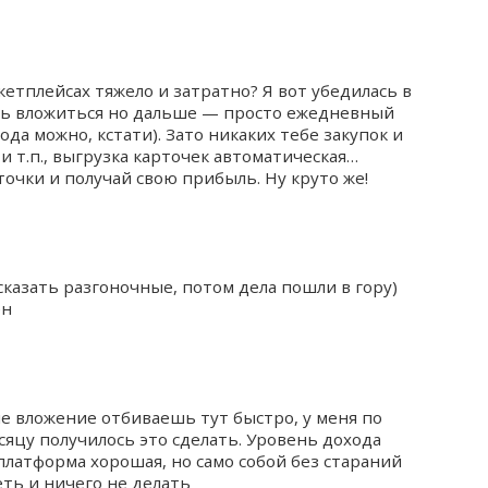
ркетплейсах тяжело и затратно? Я вот убедилась в
ось вложиться но дальше — просто ежедневный
да можно, кстати). Зато никаких тебе закупок и
 и т.п., выгрузка карточек автоматическая…
очки и получай свою прибыль. Ну круто же!
сказать разгоночные, потом дела пошли в гору)
ен
е вложение отбиваешь тут быстро, у меня по
сяцу получилось это сделать. Уровень дохода
платформа хорошая, но само собой без стараний
еть и ничего не делать