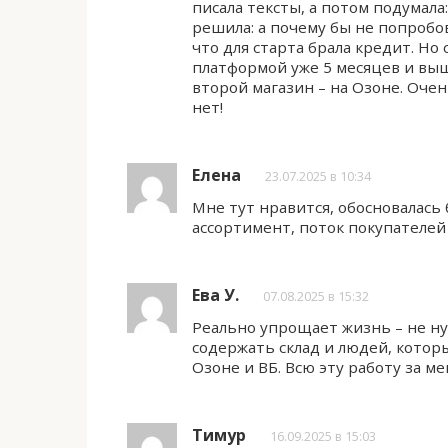
писала тексты, а потом подумала
решила: а почему бы не попробо
что для старта брала кредит. Но 
платформой уже 5 месяцев и выш
второй магазин – на Озоне. Оче
нет!
Елена
23.07.2025 в 10:34
Мне тут нравится, обосновалась
ассортимент, поток покупателе
Ева У.
07.08.2025 в 15:32
Реально упрощает жизнь – не ну
содержать склад и людей, котор
Озоне и ВБ. Всю эту работу за ме
Тимур
16.09.2025 в 15:03