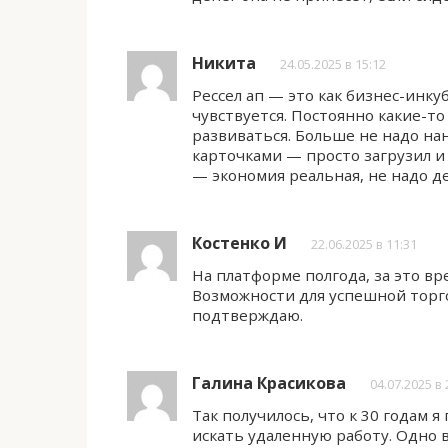
Никита
24.05.2025 в 15:12
Рессел ап — это как бизнес-инку
чувствуется. Постоянно какие-т
развиваться. Больше не надо на
карточками — просто загрузил и
— экономия реальная, не надо д
Костенко И
22.06.2025 в 11:31
На платформе полгода, за это вр
Возможности для успешной торго
подтверждаю.
Галина Красикова
04.07.2025 в 
Так получилось, что к 30 годам 
искать удаленную работу. Одно 