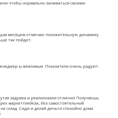
мени чтобы нормально заниматься своими
ждым месяцем отмечаю положительную динамику
ьше так пойдет.
Менеджер ы вежливые. Показатели очень радуют.
рутая задумка и реализовали отлично! Получаешь
трех маркетплейсах, без самостоятельной
о на склад. Сиди и делай деньги спокойно дома
л