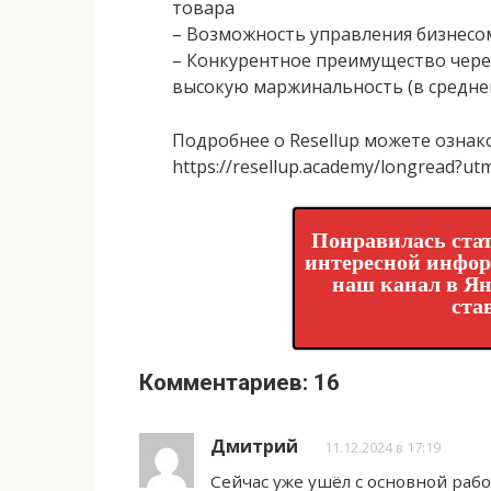
товара
– Возможность управления бизнесом
– Конкурентное преимущество через
высокую маржинальность (в средне
Подробнее о Resellup можете ознако
https://resellup.academy/longread?u
Понравилась стат
интересной инфо
наш канал в Ян
ста
Комментариев: 16
Дмитрий
11.12.2024 в 17:19
Сейчас уже ушёл с основной рабо