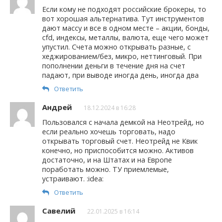
Если кому не подходят российские брокеры, то
вот хорошая альтернатива. Тут инструментов
дают массу и все в одном месте – акции, бонды,
cfd, индексы, металлы, валюта, еще чего может
упустил. Счета можно открывать разные, с
хеджированием/без, микро, неттинговый. При
пополнении деньги в течение дня на счет
падают, при выводе иногда день, иногда два
Ответить
Андрей
18.12.2024 в 16:28
Пользовался с начала демкой на Неотрейд, но
если реально хочешь торговать, надо
открывать торговый счет. Неотрейд не Квик
конечно, но приспособится можно. Активов
достаточно, и на Штатах и на Европе
поработать можно. ТУ приемлемые,
устраивают. :idea:
Ответить
Савелий
22.01.2025 в 16:14