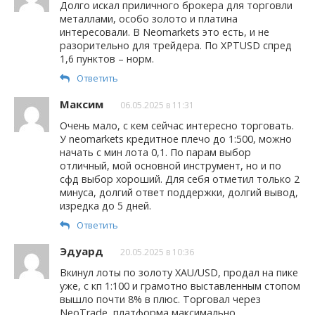
Долго искал приличного брокера для торговли
металлами, особо золото и платина
интересовали. В Neomarkets это есть, и не
разорительно для трейдера. По XPTUSD спред
1,6 пунктов – норм.
Ответить
Максим
06.05.2025 в 11:31
Очень мало, с кем сейчас интересно торговать.
У neomarkets кредитное плечо до 1:500, можно
начать с мин лота 0,1. По парам выбор
отличный, мой основной инструмент, но и по
сфд выбор хороший. Для себя отметил только 2
минуса, долгий ответ поддержки, долгий вывод,
изредка до 5 дней.
Ответить
Эдуард
20.05.2025 в 10:36
Вкинул лоты по золоту XAU/USD, продал на пике
уже, с кп 1:100 и грамотно выставленным стопом
вышло почти 8% в плюс. Торговал через
NeoTrade, платформа максимально