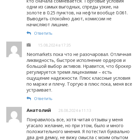
кто сначала сомневается. Торговые условия
одни из самых выгодных, спреды узкие, на
золоте в 0.25 пунктов, на нефти вообще 0.061.
Выводить спокойно дают, комиссии не
начисляют лишние.
Ответить
Ili
15.08.2024 в 17:35
Neomarkets пока что не разочаровал. Отличная
ликвидность, быстрое исполнение ордеров и
большой выбор активов. Нравится, что брокер
регулируется тремя лицензиями – есть
ощущение надежности. Плюс классные условия
по марже и плечу. Торгую в плюс пока, меня все
устраивает.
Ответить
Анатолий
28.08.2024 в 11:13
Понравилось все, хотя читая отзывы у меня
угасало желание, но при этом, было и много
положительного мнения. Я потестил буквально
два дня демку, не вижу смысла с моим опытом