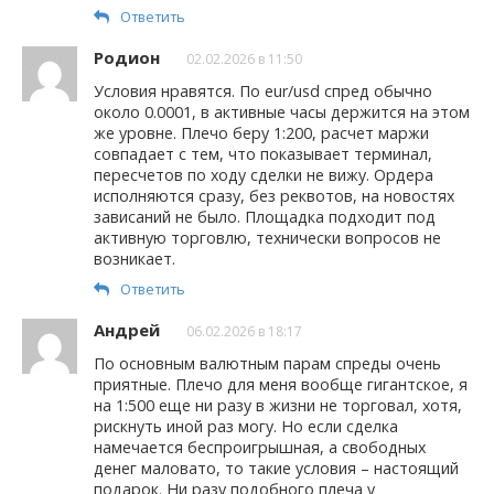
Ответить
Родион
02.02.2026 в 11:50
Условия нравятся. По eur/usd спред обычно
около 0.0001, в активные часы держится на этом
же уровне. Плечо беру 1:200, расчет маржи
совпадает с тем, что показывает терминал,
пересчетов по ходу сделки не вижу. Ордера
исполняются сразу, без реквотов, на новостях
зависаний не было. Площадка подходит под
активную торговлю, технически вопросов не
возникает.
Ответить
Андрей
06.02.2026 в 18:17
По основным валютным парам спреды очень
приятные. Плечо для меня вообще гигантское, я
на 1:500 еще ни разу в жизни не торговал, хотя,
рискнуть иной раз могу. Но если сделка
намечается беспроигрышная, а свободных
денег маловато, то такие условия – настоящий
подарок. Ни разу подобного плеча у