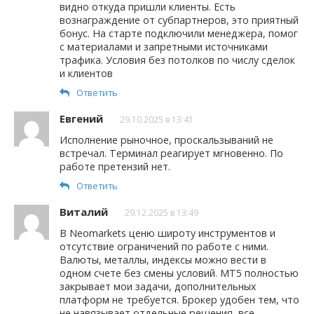
видно откуда пришли клиенты. Есть
вознаграждение от субпартнеров, это приятный
бонус. На старте подключили менеджера, помог
с материалами и запретными источниками
трафика. Условия без потолков по числу сделок
и клиентов
Ответить
Евгений
29.10.2025 в 13:41
Исполнение рыночное, проскальзываний не
встречал. Терминал реагирует мгновенно. По
работе претензий нет.
Ответить
Виталий
29.12.2025 в 13:49
В Neomarkets ценю широту инструментов и
отсутствие ограничений по работе с ними.
Валюты, металлы, индексы можно вести в
одном счете без смены условий. MT5 полностью
закрывает мои задачи, дополнительных
платформ не требуется. Брокер удобен тем, что
не навязывает отдельные решения, все