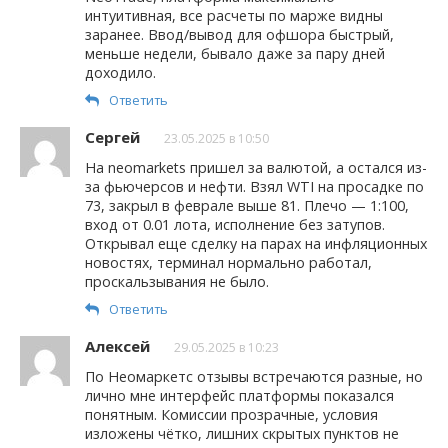
интуитивная, все расчеты по марже видны
заранее. Ввод/вывод для офшора быстрый,
меньше недели, бывало даже за пару дней
доходило.
Ответить
Сергей
23.05.2025 в 10:50
На neomarkets пришел за валютой, а остался из-
за фьючерсов и нефти. Взял WTI на просадке по
73, закрыл в феврале выше 81. Плечо — 1:100,
вход от 0.01 лота, исполнение без затупов.
Открывал еще сделку на парах на инфляционных
новостях, терминал нормально работал,
проскальзывания не было.
Ответить
Алексей
29.05.2025 в 10:23
По Неомаркетс отзывы встречаются разные, но
лично мне интерфейс платформы показался
понятным. Комиссии прозрачные, условия
изложены чётко, лишних скрытых пунктов не