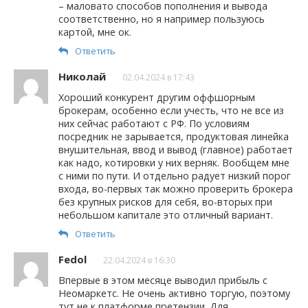
– маловато способов пополнения и вывода
соответственно, но я например пользуюсь
картой, мне ок.
Ответить
Николай
02.04.2024 в 17:43
Хороший конкурент другим оффшорным
брокерам, особенно если учесть, что не все из
них сейчас работают с РФ. По условиям
посредник не зарывается, продуктовая линейка
внушительная, ввод и вывод (главное) работает
как надо, котировки у них верняк. Вообщем мне
с ними по пути. И отдельно радует низкий порог
входа, во-первых так можно проверить брокера
без крупных рисков для себя, во-вторых при
небольшом капитале это отличный вариант.
Ответить
Fedol
22.04.2024 в 16:30
Впервые в этом месяце выводил прибыль с
Неомаркетс. Не очень активно торгую, поэтому
тут не к платформе претензии. Для