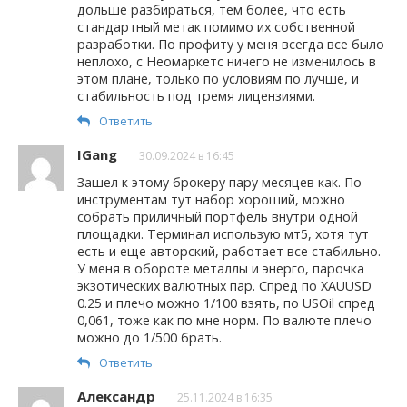
дольше разбираться, тем более, что есть
стандартный метак помимо их собственной
разработки. По профиту у меня всегда все было
неплохо, с Неомаркетс ничего не изменилось в
этом плане, только по условиям по лучше, и
стабильность под тремя лицензиями.
Ответить
IGang
30.09.2024 в 16:45
Зашел к этому брокеру пару месяцев как. По
инструментам тут набор хороший, можно
собрать приличный портфель внутри одной
площадки. Терминал использую мт5, хотя тут
есть и еще авторский, работает все стабильно.
У меня в обороте металлы и энерго, парочка
экзотических валютных пар. Спред по XAUUSD
0.25 и плечо можно 1/100 взять, по USOil спред
0,061, тоже как по мне норм. По валюте плечо
можно до 1/500 брать.
Ответить
Александр
25.11.2024 в 16:35