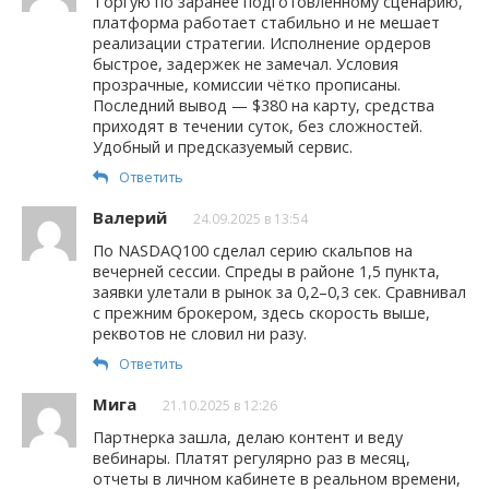
Торгую по заранее подготовленному сценарию,
платформа работает стабильно и не мешает
реализации стратегии. Исполнение ордеров
быстрое, задержек не замечал. Условия
прозрачные, комиссии чётко прописаны.
Последний вывод — $380 на карту, средства
приходят в течении суток, без сложностей.
Удобный и предсказуемый сервис.
Ответить
Валерий
24.09.2025 в 13:54
По NASDAQ100 сделал серию скальпов на
вечерней сессии. Спреды в районе 1,5 пункта,
заявки улетали в рынок за 0,2–0,3 сек. Сравнивал
с прежним брокером, здесь скорость выше,
реквотов не словил ни разу.
Ответить
Мига
21.10.2025 в 12:26
Партнерка зашла, делаю контент и веду
вебинары. Платят регулярно раз в месяц,
отчеты в личном кабинете в реальном времени,