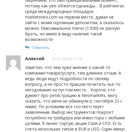
лицензией, это был принципиальный момент,
потому как уже обжегся однажды… В рейтингах
среди международных площадок
marketsneo.com на первом месте, думал не
зайти с моим скромным депозитом, а оказалось
можно. Максимальное плечо (1:500) не рискую
брать, но имею в виду наличие такой
возможности
Ответить
Алексей
28.02.2024 в 17:38
Заметил, что чем хуже мнение о какой-то
компании/товаре/услуге, тем длиннее отзыв. А
ведь люди ищут подробности по своему
вопросу, а не просто пришли почитать чье-то
негодование на пустом месте… Короче, кто
думает про регистрацию в Neomarkets, могу
сказать, что меня не обманули (с сентября 23 с
ними). По условиям все соответствует
заявленным. Выбор инструментов покроет
потребности трейдера или инвестора с любыми
целями. Я лично торгую акции США и CFD. Есть
счета нескольких типов в EUR и USD. Один минус