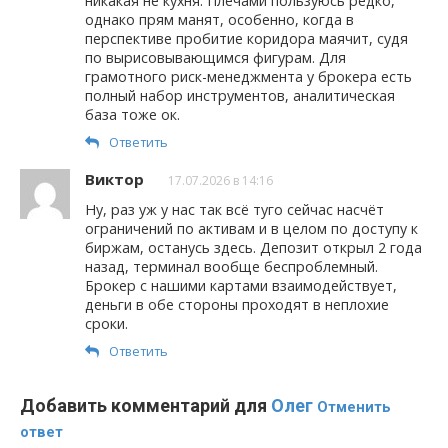
никакая не кухня. Плечами пользуюсь редко,
однако прям манят, особенно, когда в
перспективе пробитие коридора маячит, судя
по вырисовывающимся фигурам. Для
грамотного риск-менеджмента у брокера есть
полный набор инструментов, аналитическая
база тоже ок.
Ответить
Виктор
17.07.2026 в 14:16
Ну, раз уж у нас так всё туго сейчас насчёт
ограничений по активам и в целом по доступу к
биржам, останусь здесь. Депозит открыл 2 года
назад, терминал вообще беспроблемный.
Брокер с нашими картами взаимодействует,
деньги в обе стороны проходят в неплохие
сроки.
Ответить
Добавить комментарий для
Олег
Отменить
ответ