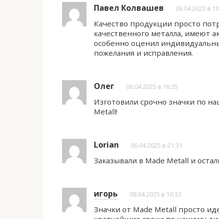
Павел Колвашев
06.04.2025 в 10
Качество продукции просто пот
качественного металла, имеют а
особенно оценил индивидуальны
пожелания и исправления.
Олег
06.04.2025 в 16:35
Изготовили срочно значки по н
Metall!
Lorian
06.04.2025 в 21:31
Заказывали в Made Metall и ост
игорь
08.04.2025 в 10:33
Значки от Made Metall просто и