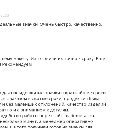
 06:53
идеальные значки. Очень быстро, качественно,
шему макету. Изготовили их точно к сроку! Еще
 ! Рекомендуем
а для нас идеальные значки в кратчайшие сроки.
сь с заказом в сжатые сроки, продукция была
у и без малейших отклонений. Качество изделий
ратно и с вниманием к деталям.
удобство работы через сайт mademetall.ru.
 несколько минут, а менеджер оперативно
алей. В итоге получили готовые значки для