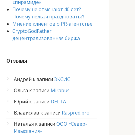
«пирамиде»
Почему не отмечают 40 лет?
Почему нельзя праздновать?!
Мнение клиентов о PR-агентстве
CryptoGodFather
децентрализованная биржа
Отзывы
Андрей
к записи
ЭКСИС
Ольга
к записи
Mirabus
Юрий
к записи
DELTA
Владислав
к записи
Raspred.pro
Наталья
к записи
ООО «Север-
Изыскания»