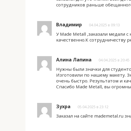
сотрудников раньше обещанного
Владимир
04.04.2025 в 09:13
У Made Metall ,заказали медали 
качественно.К сотрудничеству 
Алина Лапина
04.04.2025 в 20:45
Нужны были значки для студенто
Изготовили по нашему макету. Зн
очень быстро. Результатом и ка
Спасибо Made Metall, вы огромны
Зухра
05.04.2025 в 23:12
Заказал на сайте mademetal.ru зн