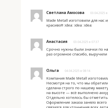
Светлана Амосова
03.04.2025 в
Made Metall изготовили для нас 
красиво!!! :idea: :idea: :idea:
Анастасия
03.04.2025 в 07:37
Срочно нужны были значки по на
раз огромное спасибо, выручили
Ольга
04.04.2025 в 08:14
Компания Made Metall изготовил
Несмотря на то, что мы обратили
сделана строго по нашему макет
на высоте — всё выполнено акку
Отдельно хотелось бы отметить 
Оформление заказа заняло всего
связался для уточнения всех дет