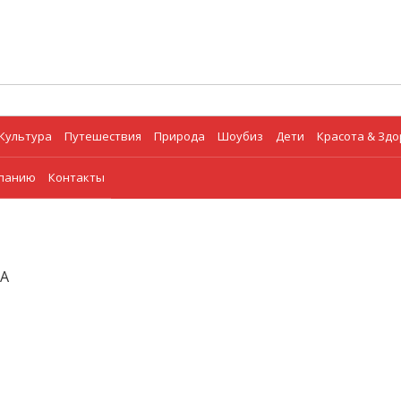
Культура
Путешествия
Природа
Шоубиз
Дети
Красота & Зд
мпанию
Контакты
2А