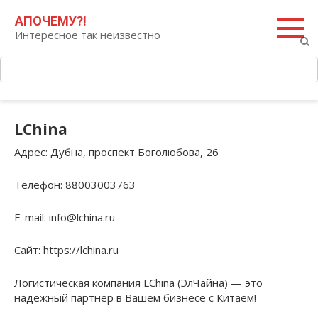
Перейти
Поиск:
АПОЧЕМУ?!
к
Интересное так неизвестно
контенту
LChina
Адрес
: Дубна, проспект Боголюбова, 26
Телефон
: 88003003763
E-mail
: info@lchina.ru
Сайт
: https://lchina.ru
Логистическая компания LChina (ЭлЧайна) — это
надежный партнер в Вашем бизнесе с Китаем!