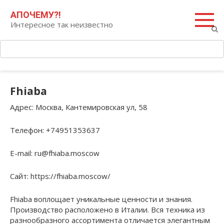
Перейти
Поиск:
АПОЧЕМУ?!
к
Интересное так неизвестно
контенту
Fhiaba
Адрес
: Москва, Кантемировская ул, 58
Телефон
: +74951353637
E-mail
: ru@fhiaba.moscow
Сайт
: https://fhiaba.moscow/
Fhiaba воплощает уникальные ценности и знания.
Производство расположено в Италии. Вся техника из
разнообразного ассортимента отличается элегантным