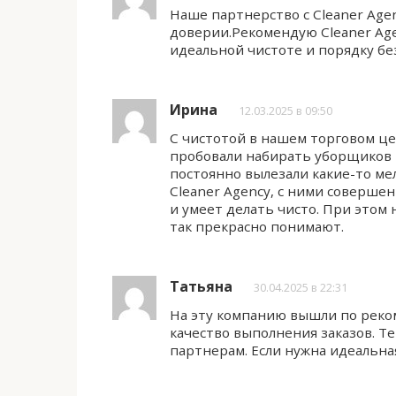
Наше партнерство с Cleaner Age
доверии.Рекомендую Cleaner Age
идеальной чистоте и порядку бе
Ирина
12.03.2025 в 09:50
С чистотой в нашем торговом це
пробовали набирать уборщиков в
постоянно вылезали какие-то мел
Cleaner Agency, с ними совершен
и умеет делать чисто. При этом 
так прекрасно понимают.
Татьяна
30.04.2025 в 22:31
На эту компанию вышли по реко
качество выполнения заказов. 
партнерам. Если нужна идеальная