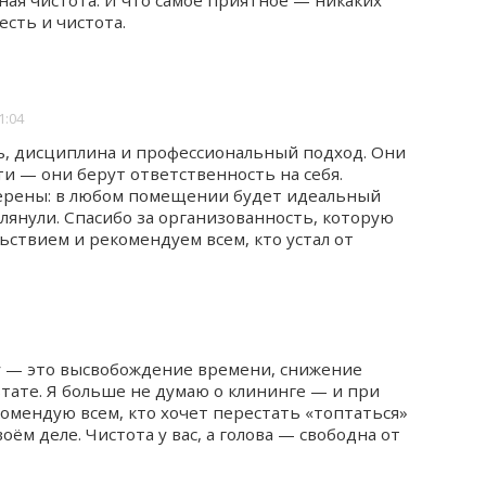
ая чистота. И что самое приятное — никаких
есть и чистота.
1:04
ь, дисциплина и профессиональный подход. Они
и — они берут ответственность на себя.
ерены: в любом помещении будет идеальный
глянули. Спасибо за организованность, которую
ьствием и рекомендуем всем, кто устал от
cy — это высвобождение времени, снижение
ьтате. Я больше не думаю о клининге — и при
комендую всем, кто хочет перестать «топтаться»
оём деле. Чистота у вас, а голова — свободна от