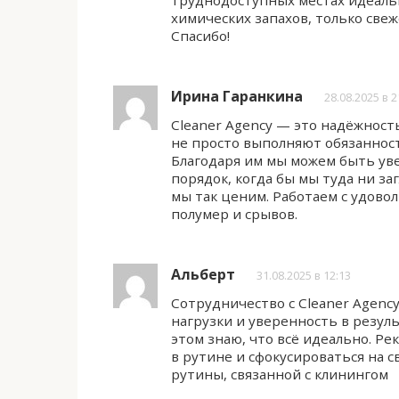
труднодоступных местах идеальн
химических запахов, только свеж
Спасибо!
Ирина Гаранкина
28.08.2025 в 2
Cleaner Agency — это надёжност
не просто выполняют обязанност
Благодаря им мы можем быть ув
порядок, когда бы мы туда ни за
мы так ценим. Работаем с удовол
полумер и срывов.
Альберт
31.08.2025 в 12:13
Сотрудничество с Cleaner Agen
нагрузки и уверенность в резул
этом знаю, что всё идеально. Ре
в рутине и сфокусироваться на св
рутины, связанной с клинингом