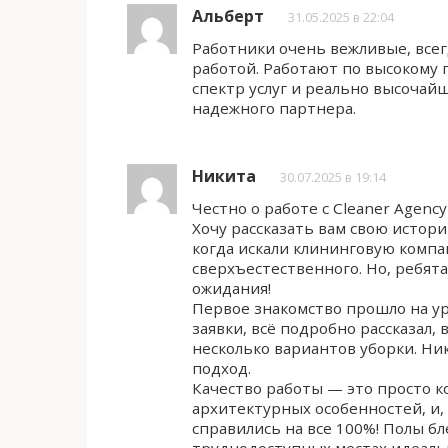
Альберт
31.05.2025 в 22:04
Работники очень вежливые, всег
работой. Работают по высокому 
спектр услуг и реально высочайш
надежного партнера.
Никита
30.07.2025 в 19:14
Честно о работе с Cleaner Agen
Хочу рассказать вам свою истори
когда искали клининговую компа
сверхъестественного. Но, ребят
ожидания!
Первое знакомство прошло на ур
заявки, всё подробно рассказал
несколько вариантов уборки. Ни
подход.
Качество работы — это просто ко
архитектурных особенностей, и, 
справились на все 100%! Полы бл