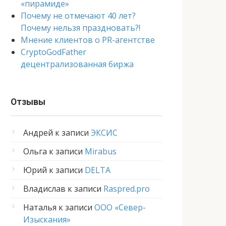
«пирамиде»
Почему не отмечают 40 лет?
Почему нельзя праздновать?!
Мнение клиентов о PR-агентстве
CryptoGodFather
децентрализованная биржа
Отзывы
Андрей
к записи
ЭКСИС
Ольга
к записи
Mirabus
Юрий
к записи
DELTA
Владислав
к записи
Raspred.pro
Наталья
к записи
ООО «Север-
Изыскания»