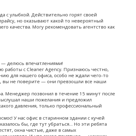
да с улыбкой. Действительно горят своей
прайсу, но оказывают какой то невероятный
его качества. Могу рекомендовать агентство как
cy — делюсь впечатлениями!
ю работы с Cleaner Agency. Признаюсь честно,
нию для нашего офиса, особо не ждали чего-то
а, вы не поверите — они превзошли все наши
а. Менеджер позвонил в течение 15 минут после
, выслушал наши пожелания и предложил
какого давления, только профессиональный
смос! У нас офис в старинном здании с кучей
казалось бы, где тут убраться… Но эти ребята
естят, окна чистые, даже в самых