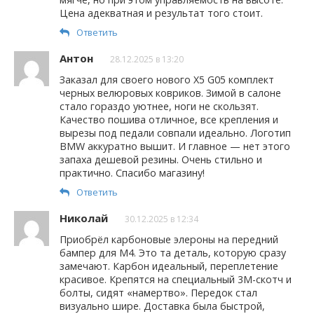
Цена адекватная и результат того стоит.
Ответить
Антон
28.12.2025 в 13:20
Заказал для своего нового X5 G05 комплект
черных велюровых ковриков. Зимой в салоне
стало гораздо уютнее, ноги не скользят.
Качество пошива отличное, все крепления и
вырезы под педали совпали идеально. Логотип
BMW аккуратно вышит. И главное — нет этого
запаха дешевой резины. Очень стильно и
практично. Спасибо магазину!
Ответить
Николай
30.12.2025 в 12:34
Приобрёл карбоновые элероны на передний
бампер для М4. Это та деталь, которую сразу
замечают. Карбон идеальный, переплетение
красивое. Крепятся на специальный 3М-скотч и
болты, сидят «намертво». Передок стал
визуально шире. Доставка была быстрой,