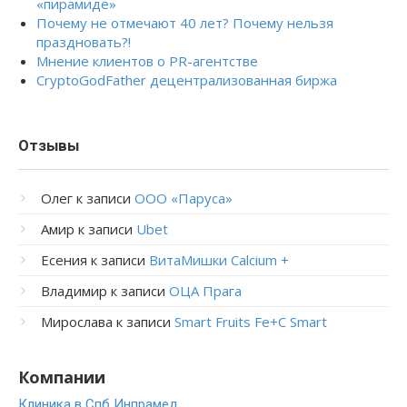
«пирамиде»
Почему не отмечают 40 лет? Почему нельзя
праздновать?!
Мнение клиентов о PR-агентстве
CryptoGodFather децентрализованная биржа
Отзывы
Олег
к записи
ООО «Паруса»
Амир
к записи
Ubet
Есения
к записи
ВитаМишки Calcium +
Владимир
к записи
ОЦА Прага
Мирослава
к записи
Smart Fruits Fe+C Smart
Компании
Клиника в Спб Инпрамед