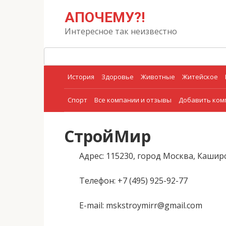
Перейти
Поиск:
АПОЧЕМУ?!
к
контенту
Интересное так неизвестно
История
Здоровье
Животные
Житейское
Спорт
Все компании и отзывы
Добавить ко
СтройМир
Адрес
: 115230, город Москва, Каширск
Телефон
: +7 (495) 925-92-77
E-mail
: mskstroymirr@gmail.com