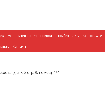
Культура
Путешествия
Природа
Шоубиз
Дети
Красота & Зд
мпанию
Контакты
ое ш, д. 3 к. 2 стр. 9, помещ. 1/4