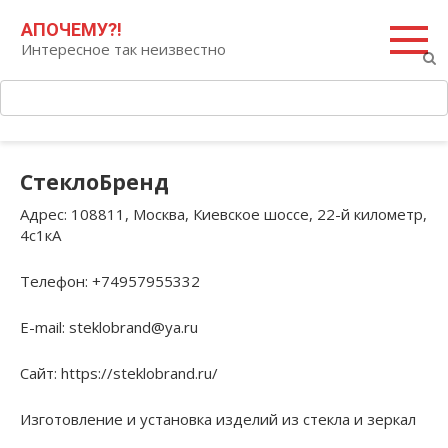
Перейти
Поиск:
АПОЧЕМУ?!
к
Интересное так неизвестно
контенту
СтеклоБренд
Адрес
: 108811, Москва, Киевское шоссе, 22-й километр,
4с1кА
Телефон
: +74957955332
E-mail
: steklobrand@ya.ru
Сайт
: https://steklobrand.ru/
Изготовление и установка изделий из стекла и зеркал