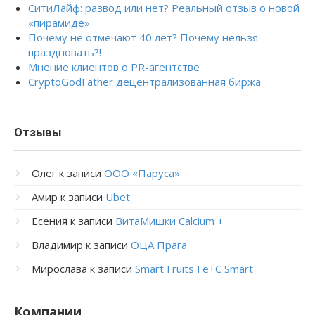
СитиЛайф: развод или нет? Реальный отзыв о новой
«пирамиде»
Почему не отмечают 40 лет? Почему нельзя
праздновать?!
Мнение клиентов о PR-агентстве
CryptoGodFather децентрализованная биржа
Отзывы
Олег
к записи
ООО «Паруса»
Амир
к записи
Ubet
Есения
к записи
ВитаМишки Calcium +
Владимир
к записи
ОЦА Прага
Мирослава
к записи
Smart Fruits Fe+C Smart
Компании