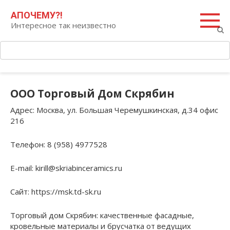
Перейти
Поиск:
АПОЧЕМУ?!
к
Интересное так неизвестно
контенту
ООО Торговый Дом Скрябин
Адрес
: Москва, ул. Большая Черемушкинская, д.34 офис
216
Телефон
: 8 (958) 4977528
E-mail
: kirill@skriabinceramics.ru
Сайт
: https://msk.td-sk.ru
Торговый дом Скрябин: качественные фасадные,
кровельные материалы и брусчатка от ведущих