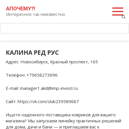
Перейти
Поиск:
АПОЧЕМУ?!
к
Интересное так неизвестно
контенту
КАЛИНА РЕД РУС
Адрес
: Новосибирск, Красный проспект, 165
Телефон
: +79658273696
E-mail
: manager1.akd@imp-invest.ru
Сайт
: https://vk.com/club239589667
Ищете надежного поставщика ковриков для вашего
магазина? Мы запускаем линейку практичных решений
для дома, дачи и бани — и приглашаем вас к