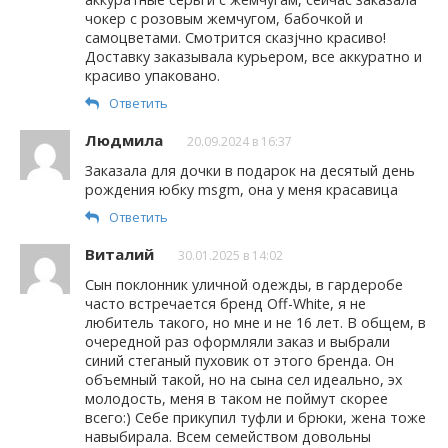
чокер с розовым жемчугом, бабочкой и
самоцветами. Смотрится сказjчно красиво!
Доставку заказывала курьером, все аккуратно и
красиво упаковано.
Ответить
Людмила
20.09.2024 в 16:37
Заказала для дочки в подарок на десятый день
рождения юбку msgm, она у меня красавица
Ответить
Виталий
30.01.2025 в 14:02
Сын поклонник уличной одежды, в гардеробе
часто встречается бренд Off-White, я не
любитель такого, но мне и не 16 лет. В общем, в
очередной раз оформляли заказ и выбрали
синий стеганый пуховик от этого бренда. Он
объемный такой, но на сына сел идеально, эх
молодость, меня в таком не поймут скорее
всего:) Себе прикупил туфли и брюки, жена тоже
навыбирала. Всем семейством довольны