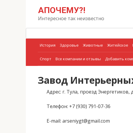
Перейти
Поиск:
АПОЧЕМУ?!
к
контенту
Интересное так неизвестно
История
Здоровье
Животные
Житейское
Спорт
Все компании и отзывы
Добавить ко
Завод Интерьерны
Адрес
: г. Тула, проезд Энергетиков, д
Телефон
: +7 (930) 791-07-36
E-mail
: arseniygt@gmail.com