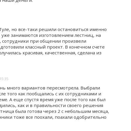
 наши деньги.
уле, но все-таки решили остановиться именно
о уже занимаются изготовлением лестниц, на
х, сотрудники при общении произвели
готовили классный проект. В конечном счете
олучилась красивая, качественная, сделана из
15:35
ень много вариантов пересмотрела. Выбрали
е того как пообщались с их сотрудниками и
ме. А еще спустя время уже после того как был
дились, как и в правильности своего решения
стница была готова через 2 с небольшим месяца,
нники тоже все поохали, поахали одобрительно