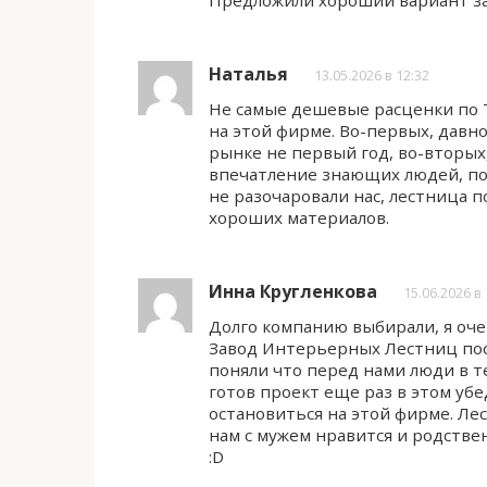
Предложили хороший вариант за
Наталья
13.05.2026 в 12:32
Не самые дешевые расценки по Т
на этой фирме. Во-первых, давн
рынке не первый год, во-вторы
впечатление знающих людей, под
не разочаровали нас, лестница п
хороших материалов.
Инна Кругленкова
15.06.2026 в 
Долго компанию выбирали, я оч
Завод Интерьерных Лестниц посл
поняли что перед нами люди в те
готов проект еще раз в этом убе
остановиться на этой фирме. Ле
нам с мужем нравится и родстве
:D