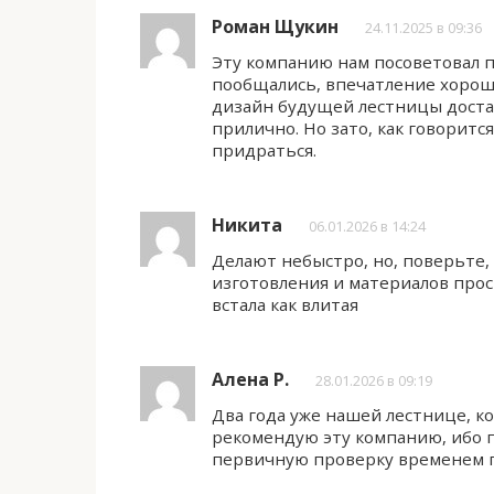
Роман Щукин
24.11.2025 в 09:36
Эту компанию нам посоветовал п
пообщались, впечатление хороше
дизайн будущей лестницы достат
прилично. Но зато, как говорится
придраться.
Никита
06.01.2026 в 14:24
Делают небыстро, но, поверьте,
изготовления и материалов прос
встала как влитая
Алена Р.
28.01.2026 в 09:19
Два года уже нашей лестнице, к
рекомендую эту компанию, ибо п
первичную проверку временем п