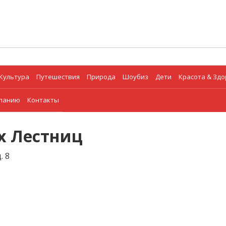
Культура
Путешествия
Природа
Шоубиз
Дети
Красота & Зд
мпанию
Контакты
х Лестниц
. 8