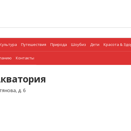
Культура
Путешествия
Природа
Шоубиз
Дети
Красота & Зд
мпанию
Контакты
Акватория
тянова, д. 6