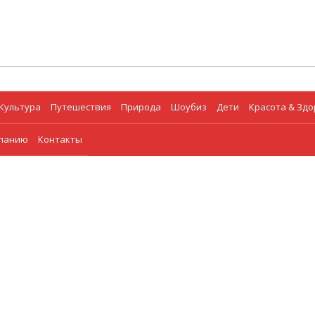
Культура
Путешествия
Природа
Шоубиз
Дети
Красота & Зд
мпанию
Контакты