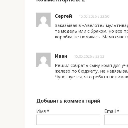
Сергей
15.05.2026 в 23:50
Заказывал в «Авелоте» мультива
та модель или с браком, но всё 
коробка не помялась. Мама счастл
Иван
15.05.2026 в 23:52
Решил собрать сыну комп для уч
железо по бюджету, не навязывал
Чувствуется, что ребята понимаю
Добавить комментарий
Имя
*
Email
*