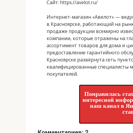
Сайт
: https://avelot.ru/
Интернет-магазин «Авелот» — вед
в Красноярске, работающий на рынк
продаже продукции всемирно изве
компании, которые отражены на гл
ассортимент товаров для дома и ц
предоставление гарантийного обслу
Красноярске развёрнута сеть пункто
квалифицированные специалисты м
покупателей.
Понравилась стат
интересной инфо
наш канал в Ян
ста
Комментариев: 2