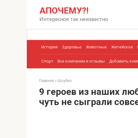
Перейти
Поиск:
АПОЧЕМУ?!
к
контенту
Интересное так неизвестно
История
Здоровье
Животные
Житейское
Спорт
Все компании и отзывы
Добавить ко
Главная
»
Шоубиз
9 героев из наших лю
чуть не сыграли совс