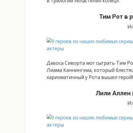
в трилогии «Властелин колец».
Тим Рот в 
Иг
Давоса Сиворта мог сыграть Тим Ро
Лиама Каннингэма, который блестящ
харизматичный у Рота вышел герой!
Лили Аллен 
Иг