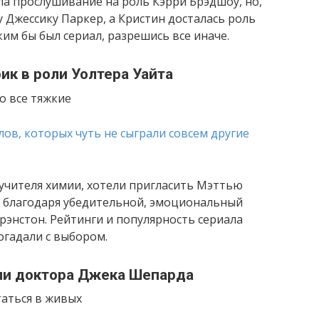
а прослушивание на роль Кэрри Брэдшоу, но,
у Джессику Паркер, а Кристин досталась роль
им бы был сериал, разрешись все иначе.
к в роли Уолтера Уайта
о все тяжкие
 учителя химии, хотели пригласить Мэттью
и, благодаря убедительной, эмоциональный
Крэнстон. Рейтинги и популярность сериала
огадали с выбором.
ли доктора Джека Шепарда
аться в живых