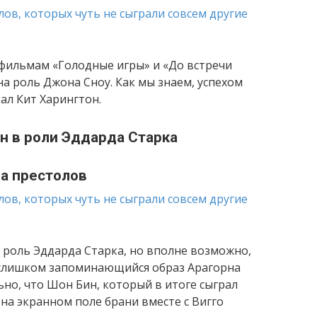
 фильмам «Голодные игры» и «До встречи
на роль Джона Сноу. Как мы знаем, успехом
рал Кит Харингтон.
н в роли Эддарда Старка
а престолов
 роль Эддарда Старка, но вполне возможно,
 слишком запоминающийся образ Арагорна
ьно, что Шон Бин, который в итоге сыграл
 на экранном поле брани вместе с Вигго