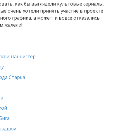
вать, как бы выглядели культовые сериалы,
рые очень хотели принять участие в проекте
ного графика, а может, и вовсе отказались
ом жалели!
рсеи Ланнистер
оу
рда Старка
та
жой
Бига
Брэдшоу