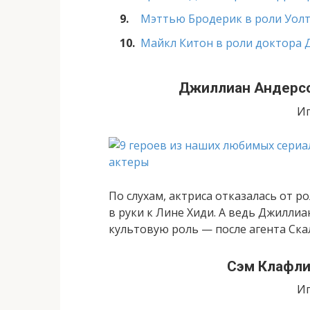
Мэттью Бродерик в роли Уолт
Майкл Китон в роли доктора
Джиллиан Андерсо
Иг
По слухам, актриса отказалась от р
в руки к Лине Хиди. А ведь Джилли
культовую роль — после агента Ска
Сэм Клафли
Иг