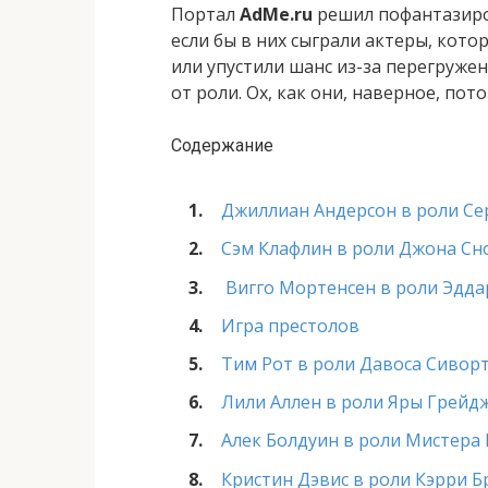
Портал
AdMe.ru
решил пофантазиро
если бы в них сыграли актеры, кото
или упустили шанс из-за перегружен
от роли. Ох, как они, наверное, пот
Содержание
Джиллиан Андерсон в роли Се
Сэм Клафлин в роли Джона Сн
Вигго Мортенсен в роли Эдда
Игра престолов
Тим Рот в роли Давоса Сивор
Лили Аллен в роли Яры Грейд
Алек Болдуин в роли Мистера 
Кристин Дэвис в роли Кэрри 