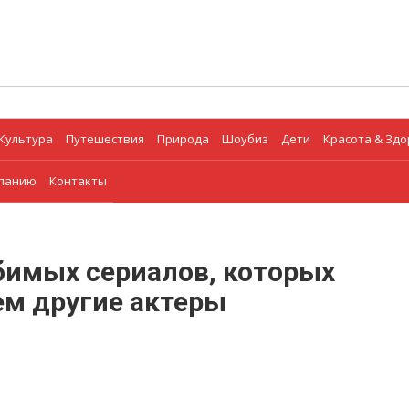
Культура
Путешествия
Природа
Шоубиз
Дети
Красота & Зд
мпанию
Контакты
бимых сериалов, которых
ем другие актеры