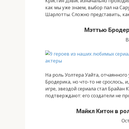
Кристин Дэвис изначально проходил
как мы уже знаем, выбор пал на Сар
Шарлотты. Сложно представить, как
Мэттью Бродери
В
На роль Уолтера Уайта, отчаянного
Бродерика, но что-то не срослось, 
игре, звездой сериала стал Брайан 
подтверждают: его создатели не пр
Майкл Китон в ро
Ост