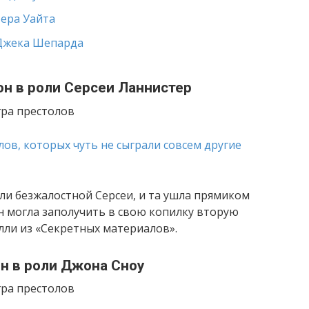
ера Уайта
 Джека Шепарда
н в роли Серсеи Ланнистер
ра престолов
оли безжалостной Серсеи, и та ушла прямиком
ан могла заполучить в свою копилку вторую
лли из «Секретных материалов».
н в роли Джона Сноу
ра престолов