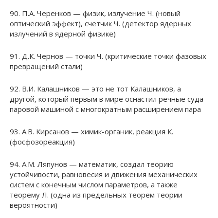
90. П.А. Черенков — физик, излучение Ч. (новый
оптический эффект), счетчик Ч. (детектор ядерных
излучений в ядерной физике)
91. Д.К. Чернов — точки Ч. (критические точки фазовых
превращений стали)
92. В.И. Калашников — это не тот Калашников, а
другой, который первым в мире оснастил речные суда
паровой машиной с многократным расширением пара
93. А.В. Кирсанов — химик-органик, реакция К.
(фосфозореакция)
94. А.М. Ляпунов — математик, создал теорию
устойчивости, равновесия и движения механических
систем с конечным числом параметров, а также
теорему Л. (одна из предельных теорем теории
вероятности)