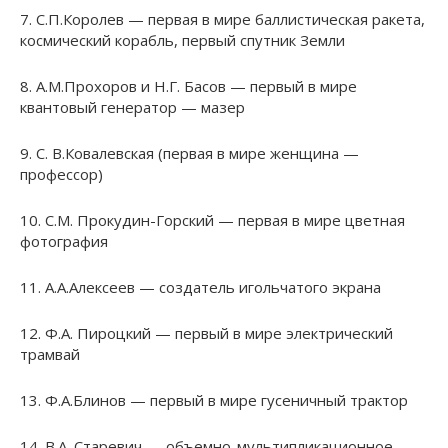
7. С.П.Королев — первая в мире баллистическая ракета,
космический корабль, первый спутник Земли
8. А.М.Прохоров и Н.Г. Басов — первый в мире
квантовый генератор — мазер
9. С. В.Ковалевская (первая в мире женщина —
профессор)
10. С.М. Прокудин-Горский — первая в мире цветная
фотография
11. А.А.Алексеев — создатель игольчатого экрана
12. Ф.А. Пироцкий — первый в мире электрический
трамвай
13. Ф.А.Блинов — первый в мире гусеничный трактор
14. В.А. Старевич — объемно-мультипликационное