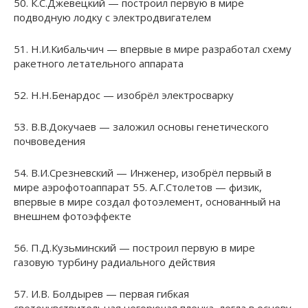
50. К.С.Джевецкий — построил первую в мире
подводную лодку с электродвигателем
51. Н.И.Кибальчич — впервые в мире разработал схему
ракетного летательного аппарата
52. Н.Н.Бенардос — изобрёл электросварку
53. В.В.Докучаев — заложил основы генетического
почвоведения
54. В.И.Срезневский — Инженер, изобрёл первый в
мире аэрофотоаппарат 55. А.Г.Столетов — физик,
впервые в мире создал фотоэлемент, основанный на
внешнем фотоэффекте
56. П.Д.Кузьминский — построил первую в мире
газовую турбину радиального действия
57. И.В. Болдырев — первая гибкая