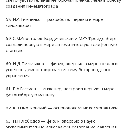
светочувствительная негорючая пленка, легла в основу
создания кинематографа
58. И.А.Тимченко — разработал первый в мире
киноаппарат
59. С.М.Апостолов-Бердичевский и М.Ф.Фрейденберг —
создали первую в мире автоматическую телефонную
станцию
60. Н.Д.Пильчиков — физик, впервые в мире создал и
успешно демонстрировал систему беспроводного
управления
61. В.А.Гассиев — инженер, построил первую в мире
фотонаборную машину
62. К.Э.Циолковский — основоположник космонавтики
63. П.Н.Лебедев — физик, впервые в науке
экспериментально доказал существование давления