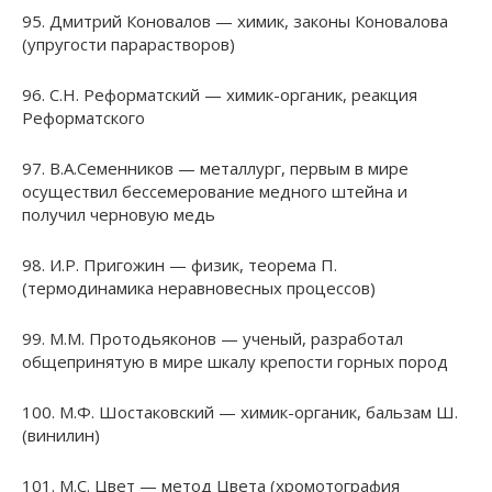
95. Дмитрий Коновалов — химик, законы Коновалова
(упругости парарастворов)
96. С.Н. Реформатский — химик-органик, реакция
Реформатского
97. В.А.Семенников — металлург, первым в мире
осуществил бессемерование медного штейна и
получил черновую медь
98. И.Р. Пригожин — физик, теорема П.
(термодинамика неравновесных процессов)
99. М.М. Протодьяконов — ученый, разработал
общепринятую в мире шкалу крепости горных пород
100. М.Ф. Шостаковский — химик-органик, бальзам Ш.
(винилин)
101. М.С. Цвет — метод Цвета (хромотография