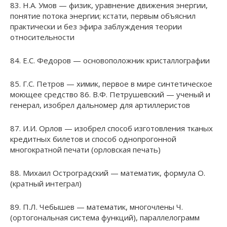
83. Н.А. Умов — физик, уравнение движения энергии,
понятие потока энергии; кстати, первым объяснил
практически и без эфира заблуждения теории
относительности
84. Е.С. Федоров — основоположник кристаллографии
85. Г.С. Петров — химик, первое в мире синтетическое
моющее средство 86. В.Ф. Петрушевский — ученый и
генерал, изобрел дальномер для артиллеристов
87. И.И. Орлов — изобрел способ изготовления тканых
кредитных билетов и способ однопрогонной
многократной печати (орловская печать)
88. Михаил Остроградский — математик, формула О.
(кратный интеграл)
89. П.Л. Чебышев — математик, многочлены Ч.
(ортогональная система функций), параллелограмм