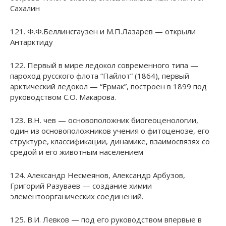
Сахалин
121. Ф.Ф.Беллинсгаузен и М.П.Лазарев — открыли
Антарктиду
122. Первый в мире ледокол современного типа —
пароход русского флота “Пайлот” (1864), первый
арктический ледокол — “Ермак”, построен в 1899 под
руководством С.О. Макарова.
123. В.Н. чев — основоположник биогеоценологии,
один из основоположников учения о фитоценозе, его
структуре, классификации, динамике, взаимосвязях со
средой и его животным населением
124. Александр Hесмеянов, Александр Арбузов,
Григорий Разуваев — создание химии
элементоорганических соединений.
125. В.И. Левков — под его руководством впервые в