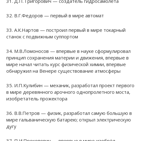
31. Д.П. Григорович — создатель гидросамолета
32. В.Г.Федоров — первый в мире автомат
33. А.К.Нартов — построил первый в мире токарный
станок с подвижным суппортом
34. М.В.Ломоносов — впервые в науке сформулировал
принцип сохранения материи и движения, впервые в
мире начал читать курс физической химии, впервые
обнаружил на Венере существование атмосферы
35. И.П.Кулибин — механик, разработал проект первого
в мире деревянного арочного однопролетного моста,
изобретатель прожектора
36. В.В.Петров — физик, разработал самую большую в
мире гальваническую батарею; открыл электрическую
дугу
37. П.И.Прокопович — впервые в мире изобрёл