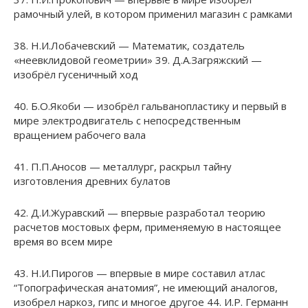
рамочный улей, в котором применил магазин с рамками
38. Н.И.Лобачевский — Математик, создатель
«неевклидовой геометрии» 39. Д.А.Загряжский —
изобрёл гусеничный ход
40. Б.О.Якоби — изобрёл гальванопластику и первый в
мире электродвигатель с непосредственным
вращением рабочего вала
41. П.П.Аносов — металлург, раскрыл тайну
изготовления древних булатов
42. Д.И.Журавский — впервые разработал теорию
расчетов мостовых ферм, применяемую в настоящее
время во всем мире
43. Н.И.Пирогов — впервые в мире составил атлас
“Топографическая анатомия”, не имеющий аналогов,
изобрел наркоз, гипс и многое другое 44. И.Р. Германн