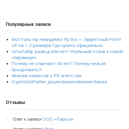
Популярные записи
Бюстгальтер невидимка Fly bra — Эффектный PUSH
UP на 1-2 размера! Где купить официально.
СитиЛайф: развод или нет? Реальный отзыв о новой
«пирамиде»
Почему не отмечают 40 лет? Почему нельзя
праздновать?!
Мнение клиентов о PR-агентстве
CryptoGodFather децентрализованная биржа
Отзывы
Олег
к записи
ООО «Паруса»
Амир
к записи
Ubet