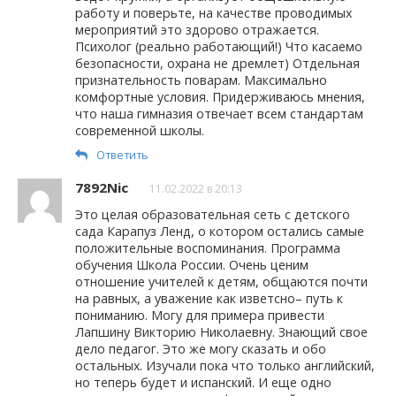
работу и поверьте, на качестве проводимых
мероприятий это здорово отражается.
Психолог (реально работающий!) Что касаемо
безопасности, охрана не дремлет) Отдельная
признательность поварам. Максимально
комфортные условия. Придерживаюсь мнения,
что наша гимназия отвечает всем стандартам
современной школы.
Ответить
7892Nic
11.02.2022 в 20:13
Это целая образовательная сеть с детского
сада Карапуз Ленд, о котором остались самые
положительные воспоминания. Программа
обучения Школа России. Очень ценим
отношение учителей к детям, общаются почти
на равных, а уважение как изветсно– путь к
пониманию. Могу для примера привести
Лапшину Викторию Николаевну. Знающий свое
дело педагог. Это же могу сказать и обо
остальных. Изучали пока что только английский,
но теперь будет и испанский. И еще одно