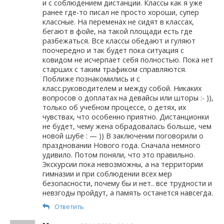
и с соблюдением дистанции. Классы как я уже
ранее где-то писал не просто хороши, супер
классные. На переменах не сидят в классах,
бегают в фойе, на такой площади есть где
разбежаться. Все классы обедают и гуляют
поочередно и так будет пока ситуация с
ковидом не исчерпает себя полностью. Пока нет
старших с таким трафиком справляются.
Поближе познакомились и с
класс.руководителем и между собой. Никаких
вопросов о доплатах на девайсы или шторы :- )),
только об учебном процессе, о детях, их
чувствах, что особенно приятно. Дистанционки
не будет, чему жена обрадовалась больше, чем
новой шубе : — )) В заключении поговорили о
праздновании Нового года. Сначала немного
удивило. Потом поняли, что это правильно.
Экскурсии пока невозможны, а на территории
гимназии и при соблюдении всех мер
безопасности, почему бы и нет.. все трудности и
невзгоды пройдут, а память останется навсегда.
Ответить