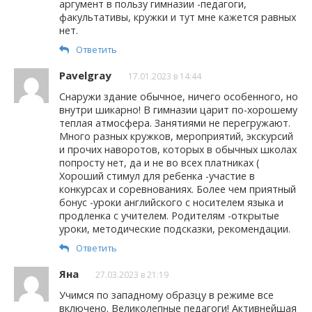
аргумент в пользу гимназии -педагоги,
факультативы, кружки и тут мне кажется равных
нет.
Ответить
Pavelgray
17.01.2023 в 14:44
Снаружи здание обычное, ничего особенного, но
внутри шикарно! В гимназии царит по-хорошему
теплая атмосфера. Занятиями не перегружают.
Много разных кружков, мероприятий, экскурсий
и прочих наворотов, которых в обычных школах
попросту нет, да и не во всех платниках (
Хороший стимул для ребенка -участие в
конкурсах и соревнованиях. Более чем приятный
бонус -уроки английского с носителем языка и
продленка с учителем. Родителям -открытые
уроки, методические подсказки, рекомендации.
Ответить
Яна
27.03.2023 в 21:19
Учимся по западному образцу в режиме все
включено. Великолепные педагоги! Активнейшая