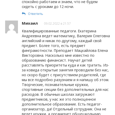
спокойно работаем и знаем, что не будем
сидеть с уроками до 12 ночи.
Ответить
Михаил
09.02.2022 в 21:57
Квалифицированные педагоги. Екатерина
Андреевна ведет математику, Валерия Олеговна
английский и никак по-другому, каждый свой
предмет. Более того, есть предмет
финграмотности. Преподает Мацкайлова Елена
Викторовна. Насколько мне известно по
образованию финансист. Научат детей
расставлять приоритеты куда и как тратить. Из-
за ковида открытые занятия проводили без нас,
но скоро будет с присутствием родителей, где
мы все подробно разузнаем и я напишу об этом.
Творческие, познавательные кружки,
спортивные секции без дополнительных для нас
расходов. В обычных школах загружают
предметников, у нас же это полноценное
дополнительное образование. Есть педагог-
организатор, да! Отдельный сотрудник. Она не
ведет кружки, а организует общешкольную