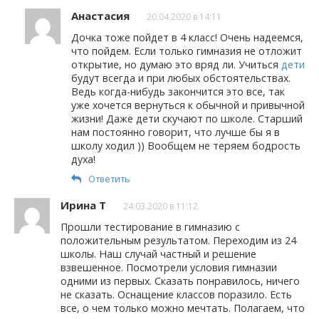
Анастасия
20.04.2020 в 14:11
Дочка тоже пойдет в 4 класс! Очень надеемся,
что пойдем. Если только гимназия не отложит
открытие, но думаю это вряд ли. Учиться
дети
будут всегда и при любых обстоятельствах.
Ведь когда-нибудь закончится это все, так
уже хочется вернуться к обычной и привычной
жизни! Даже дети скучают по школе. Старший
нам постоянно говорит, что лучше бы я в
школу ходил )) Вообщем не теряем бодрость
духа!
Ответить
Ирина Т
24.03.2020 в 11:12
Прошли тестирование в гимназию с
положительным результатом. Переходим из 24
школы. Наш случай частный и решение
взвешенное. Посмотрели условия гимназии
одними из первых. Сказать понравилось, ничего
не сказать. Оснащение классов поразило. Есть
все, о чем только можно мечтать. Полагаем, что