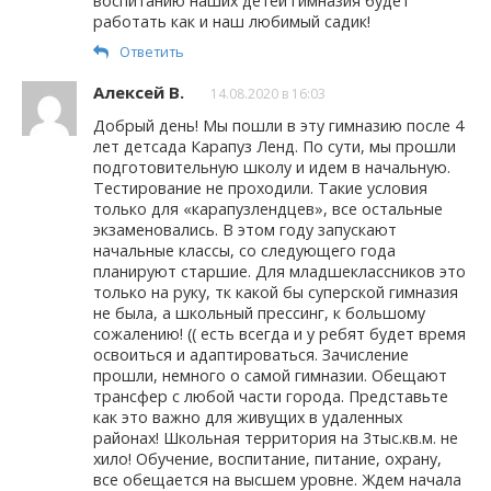
воспитанию наших детей гимназия будет
работать как и наш любимый садик!
Ответить
Алексей В.
14.08.2020 в 16:03
Добрый день! Мы пошли в эту гимназию после 4
лет детсада Карапуз Ленд. По сути, мы прошли
подготовительную школу и идем в начальную.
Тестирование не проходили. Такие условия
только для «карапузлендцев», все остальные
экзаменовались. В этом году запускают
начальные классы, со следующего года
планируют старшие. Для младшеклассников это
только на руку, тк какой бы суперской гимназия
не была, а школьный прессинг, к большому
сожалению! (( есть всегда и у ребят будет время
освоиться и адаптироваться. Зачисление
прошли, немного о самой гимназии. Обещают
трансфер с любой части города. Представьте
как это важно для живущих в удаленных
районах! Школьная территория на 3тыс.кв.м. не
хило! Обучение, воспитание, питание, охрану,
все обещается на высшем уровне. Ждем начала