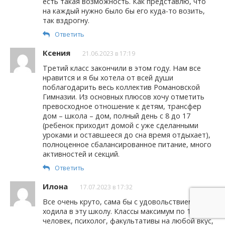
есть такая возможность. Как представлю, что
на каждый нужно было бы его куда-то возить,
так вздрогну.
Ответить
Ксения
21.06.2023 в 17:19
Третий класс закончили в этом году. Нам все
нравится и я бы хотела от всей души
поблагодарить весь коллектив Романовской
Гимназии. Из основных плюсов хочу отметить
превосходное отношение к детям, трансфер
дом – школа – дом, полный день с 8 до 17
(ребенок приходит домой с уже сделанными
уроками и оставшееся до сна время отдыхает),
полноценное сбалансированное питание, много
активностей и секций.
Ответить
Илона
17.07.2023 в 17:32
Все очень круто, сама бы с удовольствием
ходила в эту школу. Классы максимум по 16
человек, психолог, факультативы на любой вкус,