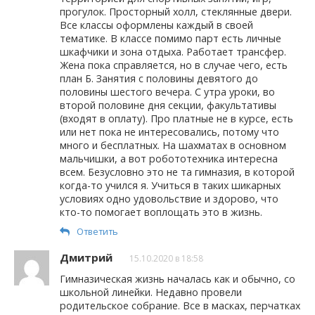
прогулок. Просторный холл, стеклянные двери.
Все классы оформлены каждый в своей
тематике. В классе помимо парт есть личные
шкафчики и зона отдыха. Работает трансфер.
Жена пока справляется, но в случае чего, есть
план Б. Занятия с половины девятого до
половины шестого вечера. С утра уроки, во
второй половине дня секции, факультативы
(входят в оплату). Про платные не в курсе, есть
или нет пока не интересовались, потому что
много и бесплатных. На шахматах в основном
мальчишки, а вот робототехника интересна
всем. Безусловно это не та гимназия, в которой
когда-то учился я. Учиться в таких шикарных
условиях одно удовольствие и здорово, что
кто-то помогает воплощать это в жизнь.
Ответить
Дмитрий
15.10.2020 в 18:58
Гимназическая жизнь началась как и обычно, со
школьной линейки. Недавно провели
родительское собрание. Все в масках, перчатках