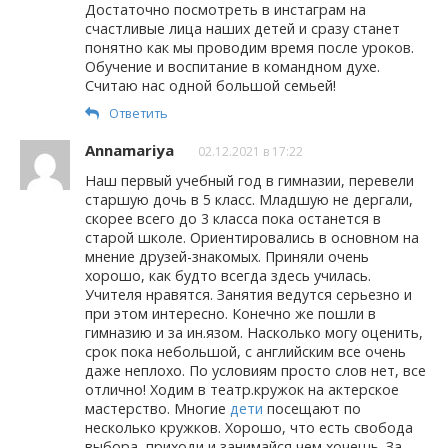
Достаточно посмотреть в инстаграм на
счастливые лица наших детей и сразу станет
понятно как мы проводим время после уроков.
Обучение и воспитание в командном духе.
Считаю нас одной большой семьей!
Ответить
Annamariya
02.12.2021 в 17:22
Наш первый учебный год в гимназии, перевели
старшую дочь в 5 класс. Младшую не дергали,
скорее всего до 3 класса пока останется в
старой школе. Ориентировались в основном на
мнение друзей-знакомых. Приняли очень
хорошо, как будто всегда здесь училась.
Учителя нравятся. Занятия ведутся серьезно и
при этом интересно. Конечно же пошли в
гимназию и за ин.язом. Насколько могу оценить,
срок пока небольшой, с английским все очень
даже неплохо. По условиям просто слов нет, все
отлично! Ходим в театр.кружок на актерское
мастерство. Многие
дети
посещают по
несколько кружков. Хорошо, что есть свобода
выбора, приходи и занимайся чем хочешь. За