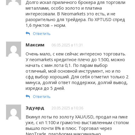
Долго искал приличного брокера для торговли
металлами, особо золото и платина
интересовали. В Neomarkets это есть, и не
разорительно для трейдера. По XPTUSD спред
1,6 пунктов – норм.
Ответить
Максим
06.05.2025 в 11:31
Очень мало, с кем сейчас интересно торговать.
У neomarkets кредитное плечо до 1:500, можно
начать с мин лота 0,1. По парам выбор
отличный, мой основной инструмент, но и по
сфд выбор хороший. Для себя отметил только 2
минуса, долгий ответ поддержки, долгий вывод,
изредка до 5 дней.
Ответить
Эдуард
20.05.2025 в 10:36
Вкинул лоты по золоту XAU/USD, продал на пике
уже, с кп 1:100 и грамотно выставленным стопом
вышло почти 8% в плюс. Торговал через
NeoTrade, платформа максимально