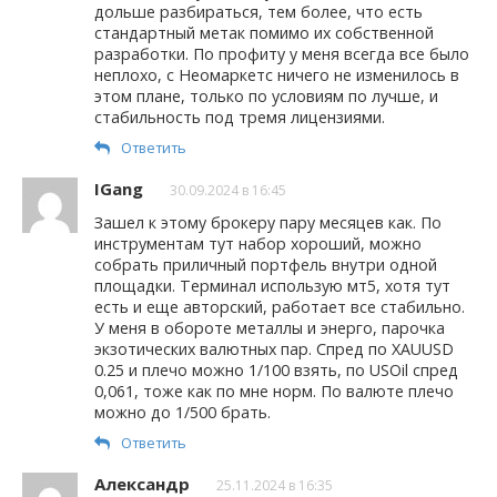
дольше разбираться, тем более, что есть
стандартный метак помимо их собственной
разработки. По профиту у меня всегда все было
неплохо, с Неомаркетс ничего не изменилось в
этом плане, только по условиям по лучше, и
стабильность под тремя лицензиями.
Ответить
IGang
30.09.2024 в 16:45
Зашел к этому брокеру пару месяцев как. По
инструментам тут набор хороший, можно
собрать приличный портфель внутри одной
площадки. Терминал использую мт5, хотя тут
есть и еще авторский, работает все стабильно.
У меня в обороте металлы и энерго, парочка
экзотических валютных пар. Спред по XAUUSD
0.25 и плечо можно 1/100 взять, по USOil спред
0,061, тоже как по мне норм. По валюте плечо
можно до 1/500 брать.
Ответить
Александр
25.11.2024 в 16:35