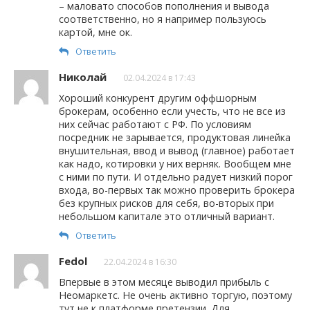
– маловато способов пополнения и вывода
соответственно, но я например пользуюсь
картой, мне ок.
Ответить
Николай
02.04.2024 в 17:43
Хороший конкурент другим оффшорным
брокерам, особенно если учесть, что не все из
них сейчас работают с РФ. По условиям
посредник не зарывается, продуктовая линейка
внушительная, ввод и вывод (главное) работает
как надо, котировки у них верняк. Вообщем мне
с ними по пути. И отдельно радует низкий порог
входа, во-первых так можно проверить брокера
без крупных рисков для себя, во-вторых при
небольшом капитале это отличный вариант.
Ответить
Fedol
22.04.2024 в 16:30
Впервые в этом месяце выводил прибыль с
Неомаркетс. Не очень активно торгую, поэтому
тут не к платформе претензии. Для