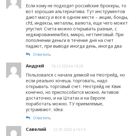
Если кому не подходят российские брокеры, то
вот хорошая альтернатива. Тут инструментов
дают массу и все в одном месте – акции, бонды,
cfd, индексы, металлы, валюта, еще чего может
упустил. Счета можно открывать разные, с
хеджированием/без, микро, неттинговый. При
пополнении деньги в течение дня на счет
падают, при выводе иногда день, иногда два
Ответить
Андрей
18.12.2024 в 16:28
Пользовался с начала демкой на Неотрейд, но
если реально хочешь торговать, надо
открывать торговый счет. Неотрейд не Квик
конечно, но приспособится можно. Активов
достаточно, и на Штатах и на Европе
поработать можно. ТУ приемлемые,
устраивают. :idea:
Ответить
Савелий
22.01.2025 в 16:14