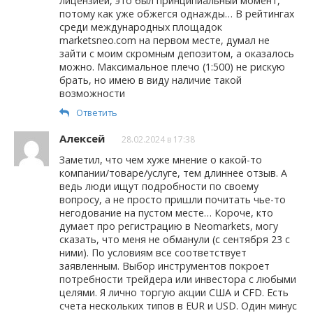
лицензией, это был принципиальный момент,
потому как уже обжегся однажды… В рейтингах
среди международных площадок
marketsneo.com на первом месте, думал не
зайти с моим скромным депозитом, а оказалось
можно. Максимальное плечо (1:500) не рискую
брать, но имею в виду наличие такой
возможности
Ответить
Алексей
28.02.2024 в 17:38
Заметил, что чем хуже мнение о какой-то
компании/товаре/услуге, тем длиннее отзыв. А
ведь люди ищут подробности по своему
вопросу, а не просто пришли почитать чье-то
негодование на пустом месте… Короче, кто
думает про регистрацию в Neomarkets, могу
сказать, что меня не обманули (с сентября 23 с
ними). По условиям все соответствует
заявленным. Выбор инструментов покроет
потребности трейдера или инвестора с любыми
целями. Я лично торгую акции США и CFD. Есть
счета нескольких типов в EUR и USD. Один минус