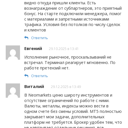
видно откуда пришли клиенты. Есть
вознаграждение от субпартнеров, это приятный
бонус. На старте подключили менеджера, помог
с материалами и запретными источниками
трафика. Условия без потолков по числу сделок
и клиентов
Ответить
Евгений
29.10.2025 в 13:41
Исполнение рыночное, проскальзываний не
встречал. Терминал реагирует мгновенно. По
работе претензий нет.
Ответить
Виталий
29.12.2025 в 13:49
В Neomarkets ценю широту инструментов и
отсутствие ограничений по работе с ними.
Валюты, металлы, индексы можно вести в
одном счете без смены условий. MT5 полностью
закрывает мои задачи, дополнительных
платформ не требуется. Брокер удобен тем, что
не навязывает отдельные решения, все