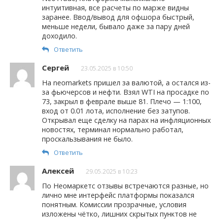
интуитивная, все расчеты по марже видны
заранее. Ввод/вывод для офшора быстрый,
меньше недели, бывало даже за пару дней
доходило.
Ответить
Сергей
23.05.2025 в 10:50
На neomarkets пришел за валютой, а остался из-
за фьючерсов и нефти. Взял WTI на просадке по
73, закрыл в феврале выше 81. Плечо — 1:100,
вход от 0.01 лота, исполнение без затупов.
Открывал еще сделку на парах на инфляционных
новостях, терминал нормально работал,
проскальзывания не было.
Ответить
Алексей
29.05.2025 в 10:23
По Неомаркетс отзывы встречаются разные, но
лично мне интерфейс платформы показался
понятным. Комиссии прозрачные, условия
изложены чётко, лишних скрытых пунктов не