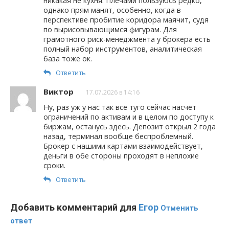
никакая не кухня. Плечами пользуюсь редко,
однако прям манят, особенно, когда в
перспективе пробитие коридора маячит, судя
по вырисовывающимся фигурам. Для
грамотного риск-менеджмента у брокера есть
полный набор инструментов, аналитическая
база тоже ок.
Ответить
Виктор
17.07.2026 в 14:16
Ну, раз уж у нас так всё туго сейчас насчёт
ограничений по активам и в целом по доступу к
биржам, останусь здесь. Депозит открыл 2 года
назад, терминал вообще беспроблемный.
Брокер с нашими картами взаимодействует,
деньги в обе стороны проходят в неплохие
сроки.
Ответить
Добавить комментарий для
Егор
Отменить
ответ