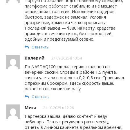
Торгую по заранее подготовленному сценарию,
платформа работает стабильно и не мешает
реализации стратегии. Исполнение ордеров
быстрое, задержек не замечал. Условия
прозрачные, комиссии чётко прописаны.
Последний вывод — $380 на карту, средства
приходят в течении суток, без сложностей.
Удобный и предсказуемый сервис.
Ответить
Валерий
24.09.2025 в 13:54
По NASDAQ100 сделал серию скальпов на
вечерней сессии. Спреды в районе 1,5 пункта,
заявки улетали в рынок за 0,2–0,3 сек. Сравнивал
с прежним брокером, здесь скорость выше,
реквотов не словил ни разу.
Ответить
Мига
21.10.2025 в 12:26
Партнерка зашла, делаю контент и веду
вебинары. Платят регулярно раз в месяц,
отчеты в личном кабинете в реальном времени,