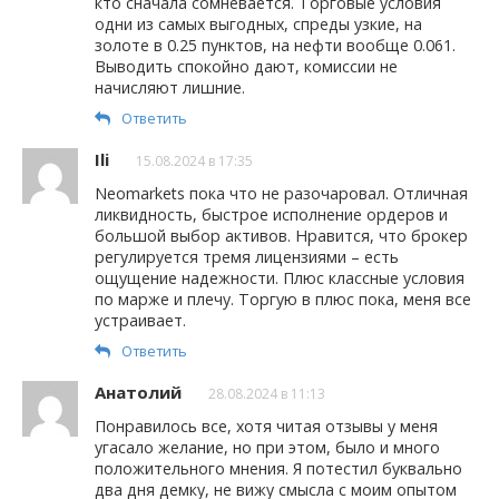
кто сначала сомневается. Торговые условия
одни из самых выгодных, спреды узкие, на
золоте в 0.25 пунктов, на нефти вообще 0.061.
Выводить спокойно дают, комиссии не
начисляют лишние.
Ответить
Ili
15.08.2024 в 17:35
Neomarkets пока что не разочаровал. Отличная
ликвидность, быстрое исполнение ордеров и
большой выбор активов. Нравится, что брокер
регулируется тремя лицензиями – есть
ощущение надежности. Плюс классные условия
по марже и плечу. Торгую в плюс пока, меня все
устраивает.
Ответить
Анатолий
28.08.2024 в 11:13
Понравилось все, хотя читая отзывы у меня
угасало желание, но при этом, было и много
положительного мнения. Я потестил буквально
два дня демку, не вижу смысла с моим опытом