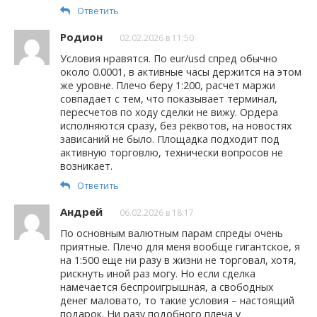
Ответить
Родион
02.02.2026 в 11:50
Условия нравятся. По eur/usd спред обычно
около 0.0001, в активные часы держится на этом
же уровне. Плечо беру 1:200, расчет маржи
совпадает с тем, что показывает терминал,
пересчетов по ходу сделки не вижу. Ордера
исполняются сразу, без реквотов, на новостях
зависаний не было. Площадка подходит под
активную торговлю, технически вопросов не
возникает.
Ответить
Андрей
06.02.2026 в 18:17
По основным валютным парам спреды очень
приятные. Плечо для меня вообще гигантское, я
на 1:500 еще ни разу в жизни не торговал, хотя,
рискнуть иной раз могу. Но если сделка
намечается беспроигрышная, а свободных
денег маловато, то такие условия – настоящий
подарок. Ни разу подобного плеча у