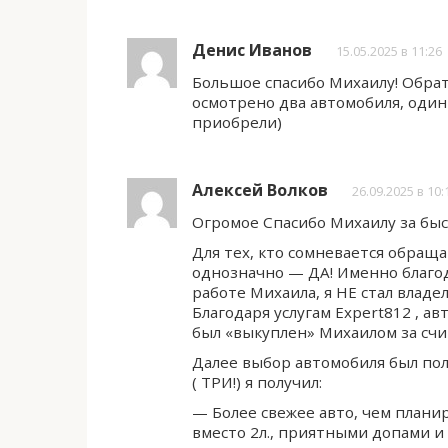
Денис Иванов
15.05.2025 в 11:26
Большое спасибо Михаилу! Обрат
осмотрено два автомобиля, один
приобрели)
Алексей Волков
26.09.2025 в 10:
Огромое Спасибо Михаилу за быс
Для тех, кто сомневается обращат
однозначно — ДА! Именно благод
работе Михаила, я НЕ стал владе
Благодаря услугам Expert812 , 
был «выкуплен» Михаилом за счи
Далее выбор автомобиля был пол
( ТРИ!) я получил:
— Более свежее авто, чем плани
вместо 2л., приятными допами и