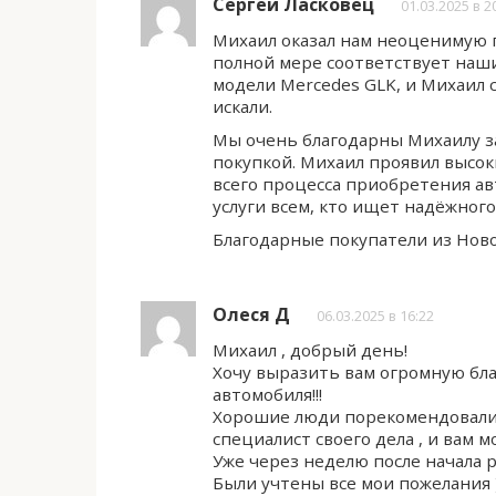
Сергей Ласковец
01.03.2025 в 2
Михаил оказал нам неоценимую 
полной мере соответствует наши
модели Mercedes GLK, и Михаил 
искали.
Мы очень благодарны Михаилу з
покупкой. Михаил проявил высо
всего процесса приобретения а
услуги всем, кто ищет надёжног
Благодарные покупатели из Ново
Олеся Д
06.03.2025 в 16:22
Михаил , добрый день!
Хочу выразить вам огромную бл
автомобиля!!!
Хорошие люди порекомендовали вас
специалист своего дела , и вам
Уже через неделю после начала ра
Были учтены все мои пожелания )