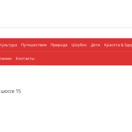
Культура
Путешествия
Природа
Шоубиз
Дети
Красота & Зд
мпанию
Контакты
 шоссе 15