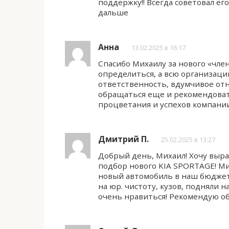
поддержку!! Всегда советовал е
дальше
Анна
13.02.2025 в 16:17
Спасибо Михаилу за нового «чле
определиться, а всю организацию
ответственность, вдумчивое отн
обращаться еще и рекомендоват
процветания и успехов компани
Дмитрий П.
25.02.2025 в 13:27
Добрый день, Михаил! Хочу выр
подбор нового KIA SPORTAGE! Ми
новый автомобиль в наш бюджет
на юр. чистоту, кузов, подняли 
очень нравиться! Рекомендую об