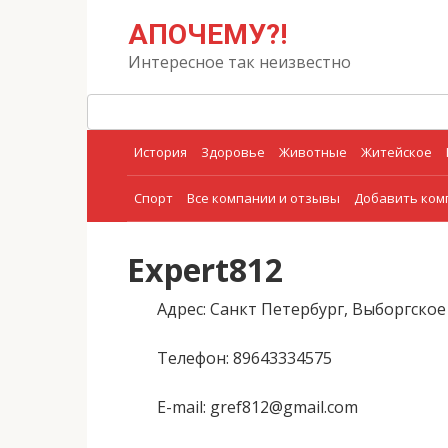
Перейти
Поиск:
АПОЧЕМУ?!
к
контенту
Интересное так неизвестно
История
Здоровье
Животные
Житейское
Спорт
Все компании и отзывы
Добавить ко
Expert812
Адрес
: Санкт Петербург, Выборгское
Телефон
: 89643334575
E-mail
: gref812@gmail.com