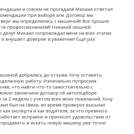
мендации и совсем не прогадала! Михаил ответил
комендации при выборе а/м. Договор мы
тверг мы определились с машиной!! Все прошло
тся профессионализм!!! Никакой лишней
 делу!! Михаил сопровождал меня на всех этапах
 и внушает доверие и уважение! Ещё раз
машиной добралась до отзыва. Хочу оставить
оделанную работу. Изначально попросила
няв, что найти что-то самостоятельно с
жно заключили договор об автоподборе.
за 2 недели с учетом всех моих пожеланий. Хочу
аил был на связи, во время проверок высылал
 как эксперта и как водителя, за что премного
работает исправно и приносит удовольствие от
 продавать и искать новую машину уже точно