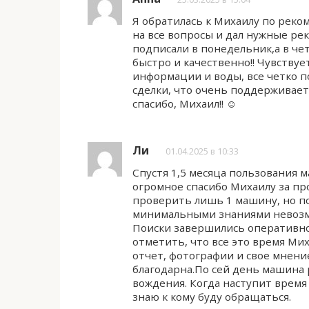
Я обратилась к Михаилу по реко
на все вопросы и дал нужные ре
подписали в понедельник,а в че
быстро и качественно!! Чувствуе
информации и воды, все четко по
сделки, что очень поддерживает
спасибо, Михаил!! ☺️
Ли
01.04.2025 в 10:33
Спустя 1,5 месяца пользования 
огромное спасибо Михаилу за пр
проверить лишь 1 машину, но по
минимальными знаниями невозмо
Поиски завершились оперативно 
отметить, что все это время Мих
отчет, фотографии и свое мнение
благодарна.По сей день машина 
вождения. Когда наступит время
знаю к кому буду обращаться.