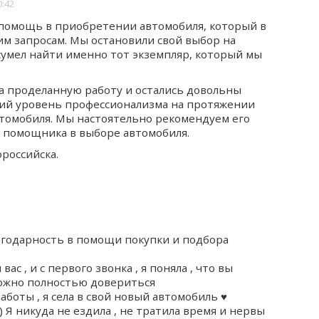
0:42
помощь в приобретении автомобиля, который в
м запросам. Мы остановили свой выбор на
сумел найти именно тот экземпляр, который мы
а проделанную работу и остались довольны
кий уровень профессионализма на протяжении
втомобиля. Мы настоятельно рекомендуем его
о помощника в выборе автомобиля.
российска.
агодарность в помощи покупки и подбора
 , и с первого звонка , я поняла , что вы
 можно полностью довериться
боты , я села в свой новый автомобиль ♥️
 Я никуда не ездила , не тратила время и нервы