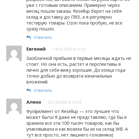
уже с готовым описанием. Примерно через
месяц пошли заказы. Resellup берет на себя
склад и доставку до ПВЗ, а я регулярно
тестирую товары. Ozon пока пробую, не все
сразу пошло.
Ответить
Евгений
14.10.2025 в 17:13
Заоблачной прибыли в первые месяцы ждать не
стоит. Но она есть, растет и перспективы я
лично для себя вижу хорошие. До конца года
точно добью до возврата изначальных
вложений.
Ответить
Алена
22.10.2025 в 10:34
Фулфилмент от Resellup — это лучшее что
может быть! Я даже не представляю, где бы я
хранила все эти 100 тысяч товаров, как бы
упаковывала и как возила бы их на склад WB. А
тут все просто, нет лишнего головняка)