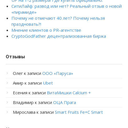
UP на 1-2 размера! Где купить официально.
СитиЛайф: развод или нет? Реальный отзыв о новой
«пирамиде»
Почему не отмечают 40 лет? Почему нельзя
праздновать?!
Мнение клиентов о PR-агентстве
CryptoGodFather децентрализованная биржа
Отзывы
Олег
к записи
ООО «Паруса»
Амир
к записи
Ubet
Есения
к записи
ВитаМишки Calcium +
Владимир
к записи
ОЦА Прага
Мирослава
к записи
Smart Fruits Fe+C Smart