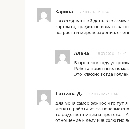
Карина
27.08.2025 в 18:48
На сегодняшний день это самая л
зарплата, график не изматывающ
возраста и мировоззрения, очен
Алена
18.03.2026 в 14:49
В прошлом году устроила
Ребята приятные, помогл
Это классно когда колле
Татьяна Д.
12.09.2025 в 19:40
Для меня самое важное что тут я
менять работу из-за невозможно
то родственницей и протеже… А 
отношение к делу и абсолютно вс