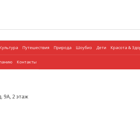
Культура
Путешествия
Природа
Шоубиз
Дети
Красота & Зд
мпанию
Контакты
. 9А, 2 этаж