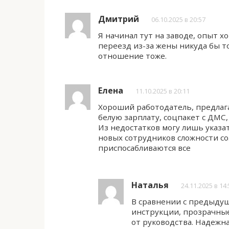
Дмитрий
06.10.2025 в 20:57
Я начинал тут на заводе, опыт 
переезд из-за жены никуда бы то
отношение тоже.
Елена
11.10.2025 в 20:11
Хороший работодатель, предлаг
белую зарплату, соцпакет с ДМС,
Из недостатков могу лишь указат
новых сотрудников сложности со
приспосабливаются все
Наталья
24.11.2025 в 14
В сравнении с предыдущ
инструкции, прозрачные 
от руководства. Надежна