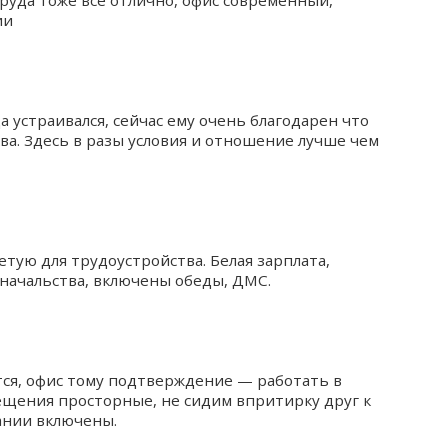
труда тоже все отлично, офис современный,
ии
 устраивался, сейчас ему очень благодарен что
ва. Здесь в разы условия и отношение лучше чем
етую для трудоустройства. Белая зарплата,
начальства, включены обеды, ДМС.
тся, офис тому подтверждение — работать в
ещения просторные, не сидим впритирку друг к
пании включены.