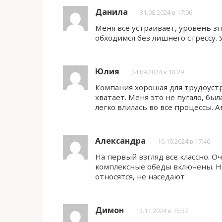
Данила
31.08.2024 в 17:06
Меня все устраивает, уровень з
обходимся без лишнего стрессу.
Юлия
24.09.2024 в 18:29
Компания хорошая для трудоустр
хватает. Меня это не пугало, был
легко влилась во все процессы. А
Александра
16.10.2024 в 17:46
На первый взгляд все классно. О
комплексные обеды включены. На
относятся, не наседают
Димон
13.11.2024 в 15:57