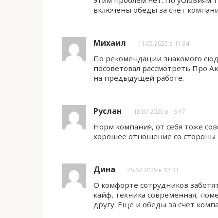
этим проблем нет. По условиям 
включены обеды за счет компан
Михаил
11.05.2025 в 11:34
По рекомендации знакомого сюда
посоветовал рассмотреть Про Ак
на предыдущей работе.
Руслан
18.07.2025 в 16:17
Норм компания, от себя тоже сов
хорошее отношение со стороны 
Дина
26.07.2025 в 12:33
О комфорте сотрудников заботя
кайф, техника современная, пом
другу. Еще и обеды за счет ком