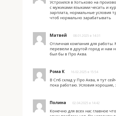
Устроился в Хотьково на произво
с мужиками языками чесать и кур
зарплата, нормальные условия тр
чтоб нормально зарабатывать
Матвей
08.01.2025 в 14:31
Отличная компания для работы. М
перевели в другой город и нам 
был бы в Про Аква.
Рома К
16.02.2025 в 15:54
В Спб склад у Про Аква, я тут се
пока работаю. Условия хорошие, 
Полина
02.04.2025 в 14:42
Конечно для всех нас главное чт