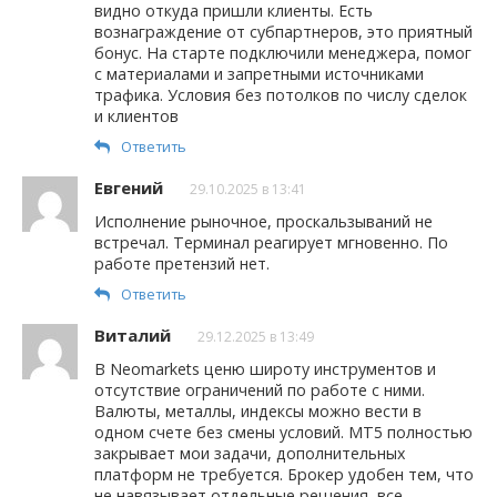
видно откуда пришли клиенты. Есть
вознаграждение от субпартнеров, это приятный
бонус. На старте подключили менеджера, помог
с материалами и запретными источниками
трафика. Условия без потолков по числу сделок
и клиентов
Ответить
Евгений
29.10.2025 в 13:41
Исполнение рыночное, проскальзываний не
встречал. Терминал реагирует мгновенно. По
работе претензий нет.
Ответить
Виталий
29.12.2025 в 13:49
В Neomarkets ценю широту инструментов и
отсутствие ограничений по работе с ними.
Валюты, металлы, индексы можно вести в
одном счете без смены условий. MT5 полностью
закрывает мои задачи, дополнительных
платформ не требуется. Брокер удобен тем, что
не навязывает отдельные решения, все