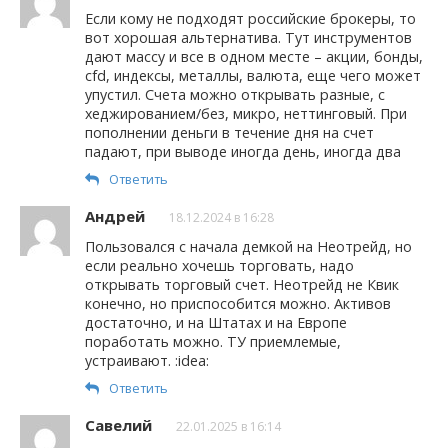
Если кому не подходят российские брокеры, то
вот хорошая альтернатива. Тут инструментов
дают массу и все в одном месте – акции, бонды,
cfd, индексы, металлы, валюта, еще чего может
упустил. Счета можно открывать разные, с
хеджированием/без, микро, неттинговый. При
пополнении деньги в течение дня на счет
падают, при выводе иногда день, иногда два
Ответить
Андрей
18.12.2024 в 16:28
Пользовался с начала демкой на Неотрейд, но
если реально хочешь торговать, надо
открывать торговый счет. Неотрейд не Квик
конечно, но приспособится можно. Активов
достаточно, и на Штатах и на Европе
поработать можно. ТУ приемлемые,
устраивают. :idea:
Ответить
Савелий
22.01.2025 в 16:14