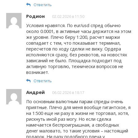
Ответить
Родион
02.02.2026 в 11:50
Условия нравятся. По eur/usd спред обычно
около 0.0001, в активные часы держится на этом
же уровне. Плечо беру 1:200, расчет маржи
совпадает с тем, что показывает терминал,
пересчетов по ходу сделки не вижу. Ордера
исполняются сразу, без реквотов, на новостях
зависаний не было. Площадка подходит под
активную торговлю, технически вопросов не
возникает.
Ответить
Андрей
06.02.2026 в 18:17
По основным валютным парам спреды очень
приятные. Плечо для меня вообще гигантское, я
на 1:500 еще ни разу в жизни не торговал, хотя,
рискнуть иной раз могу. Но если сделка
намечается беспроигрышная, а свободных
денег маловато, то такие условия – настоящий
подарок. Ни разу подобного плеча у