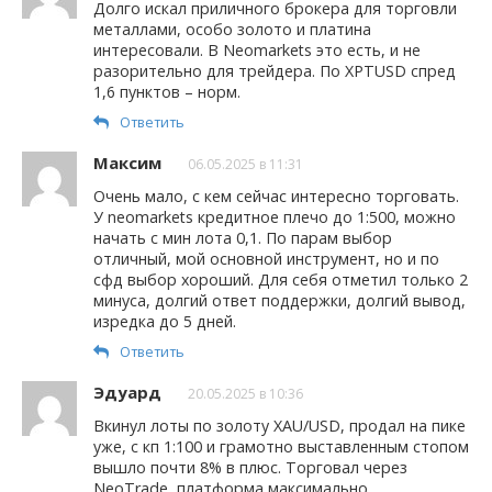
Долго искал приличного брокера для торговли
металлами, особо золото и платина
интересовали. В Neomarkets это есть, и не
разорительно для трейдера. По XPTUSD спред
1,6 пунктов – норм.
Ответить
Максим
06.05.2025 в 11:31
Очень мало, с кем сейчас интересно торговать.
У neomarkets кредитное плечо до 1:500, можно
начать с мин лота 0,1. По парам выбор
отличный, мой основной инструмент, но и по
сфд выбор хороший. Для себя отметил только 2
минуса, долгий ответ поддержки, долгий вывод,
изредка до 5 дней.
Ответить
Эдуард
20.05.2025 в 10:36
Вкинул лоты по золоту XAU/USD, продал на пике
уже, с кп 1:100 и грамотно выставленным стопом
вышло почти 8% в плюс. Торговал через
NeoTrade, платформа максимально