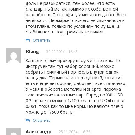
дольше разбираться, тем более, что есть
стандартный метак помимо их собственной
разработки. По профиту у меня всегда все было
неплохо, с Неомаркетс ничего не изменилось в
этом плане, только по условиям по лучше, и
стабильность под тремя лицензиями.
Ответить
IGang
30.09.2024 в 16:45
Зашел к этому брокеру пару месяцев как. По
инструментам тут набор хороший, можно
собрать приличный портфель внутри одной
площадки. Терминал использую мт5, хотя тут
есть и еще авторский, работает все стабильно.
У меня в обороте металлы и энерго, парочка
экзотических валютных пар. Спред по XAUUSD
0.25 и плечо можно 1/100 взять, по USOil спред
0,061, тоже как по мне норм. По валюте плечо
можно до 1/500 брать.
Ответить
Александр
25.11.2024 в 16:35