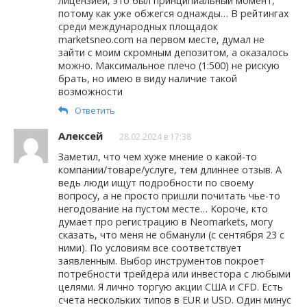
лицензией, это был принципиальный момент,
потому как уже обжегся однажды… В рейтингах
среди международных площадок
marketsneo.com на первом месте, думал не
зайти с моим скромным депозитом, а оказалось
можно. Максимальное плечо (1:500) не рискую
брать, но имею в виду наличие такой
возможности
Ответить
Алексей
28.02.2024 в 17:38
Заметил, что чем хуже мнение о какой-то
компании/товаре/услуге, тем длиннее отзыв. А
ведь люди ищут подробности по своему
вопросу, а не просто пришли почитать чье-то
негодование на пустом месте… Короче, кто
думает про регистрацию в Neomarkets, могу
сказать, что меня не обманули (с сентября 23 с
ними). По условиям все соответствует
заявленным. Выбор инструментов покроет
потребности трейдера или инвестора с любыми
целями. Я лично торгую акции США и CFD. Есть
счета нескольких типов в EUR и USD. Один минус