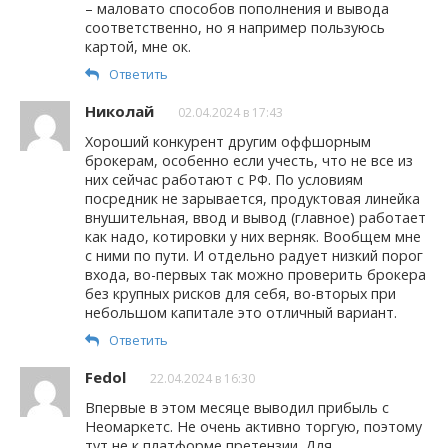
– маловато способов пополнения и вывода
соответственно, но я например пользуюсь
картой, мне ок.
Ответить
Николай
02.04.2024 в 17:43
Хороший конкурент другим оффшорным
брокерам, особенно если учесть, что не все из
них сейчас работают с РФ. По условиям
посредник не зарывается, продуктовая линейка
внушительная, ввод и вывод (главное) работает
как надо, котировки у них верняк. Вообщем мне
с ними по пути. И отдельно радует низкий порог
входа, во-первых так можно проверить брокера
без крупных рисков для себя, во-вторых при
небольшом капитале это отличный вариант.
Ответить
Fedol
22.04.2024 в 16:30
Впервые в этом месяце выводил прибыль с
Неомаркетс. Не очень активно торгую, поэтому
тут не к платформе претензии. Для