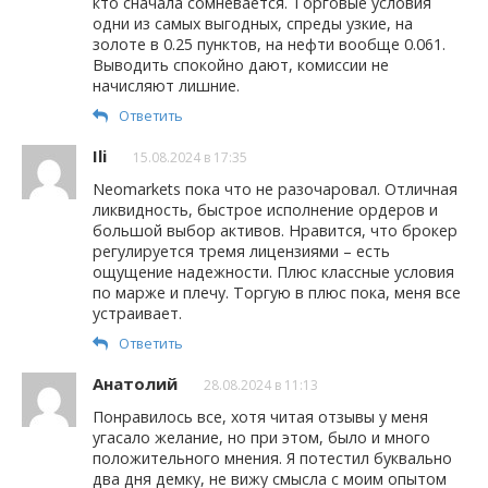
кто сначала сомневается. Торговые условия
одни из самых выгодных, спреды узкие, на
золоте в 0.25 пунктов, на нефти вообще 0.061.
Выводить спокойно дают, комиссии не
начисляют лишние.
Ответить
Ili
15.08.2024 в 17:35
Neomarkets пока что не разочаровал. Отличная
ликвидность, быстрое исполнение ордеров и
большой выбор активов. Нравится, что брокер
регулируется тремя лицензиями – есть
ощущение надежности. Плюс классные условия
по марже и плечу. Торгую в плюс пока, меня все
устраивает.
Ответить
Анатолий
28.08.2024 в 11:13
Понравилось все, хотя читая отзывы у меня
угасало желание, но при этом, было и много
положительного мнения. Я потестил буквально
два дня демку, не вижу смысла с моим опытом