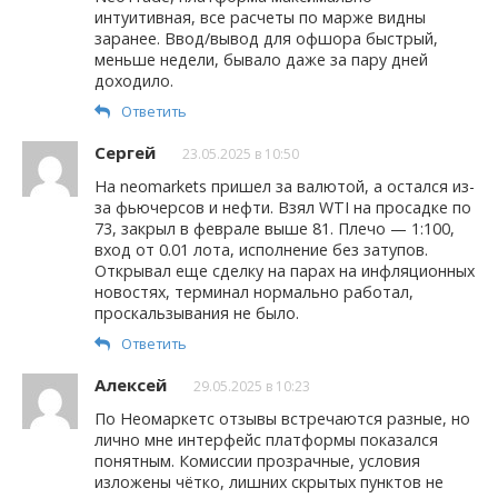
интуитивная, все расчеты по марже видны
заранее. Ввод/вывод для офшора быстрый,
меньше недели, бывало даже за пару дней
доходило.
Ответить
Сергей
23.05.2025 в 10:50
На neomarkets пришел за валютой, а остался из-
за фьючерсов и нефти. Взял WTI на просадке по
73, закрыл в феврале выше 81. Плечо — 1:100,
вход от 0.01 лота, исполнение без затупов.
Открывал еще сделку на парах на инфляционных
новостях, терминал нормально работал,
проскальзывания не было.
Ответить
Алексей
29.05.2025 в 10:23
По Неомаркетс отзывы встречаются разные, но
лично мне интерфейс платформы показался
понятным. Комиссии прозрачные, условия
изложены чётко, лишних скрытых пунктов не