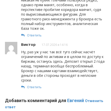
никакая не кухня. Плечами пользуюсь редко,
однако прям манят, особенно, когда в
перспективе пробитие коридора маячит, судя
по вырисовывающимся фигурам. Для
грамотного риск-менеджмента у брокера есть
полный набор инструментов, аналитическая
база тоже ок.
Ответить
Виктор
17.07.2026 в 14:16
Ну, раз уж у нас так всё туго сейчас насчёт
ограничений по активам и в целом по доступу к
биржам, останусь здесь. Депозит открыл 2 года
назад, терминал вообще беспроблемный.
Брокер с нашими картами взаимодействует,
деньги в обе стороны проходят в неплохие
сроки.
Ответить
Добавить комментарий для
Евгений
Отменить
ответ