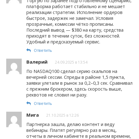
Торгую по заранее подготовленному сценарию,
платформа работает стабильно и не мешает
реализации стратегии. Исполнение ордеров
быстрое, задержек не замечал. Условия
прозрачные, комиссии чётко прописаны.
Последний вывод — $380 на карту, средства
приходят в течении суток, без сложностей.
Удобный и предсказуемый сервис.
Ответить
Валерий
24.09.2025 в 13:54
По NASDAQ100 сделал серию скальпов на
вечерней сессии. Спреды в районе 1,5 пункта,
заявки улетали в рынок за 0,2–0,3 сек. Сравнивал
с прежним брокером, здесь скорость выше,
реквотов не словил ни разу.
Ответить
Мига
21.10.2025 в 12:26
Партнерка зашла, делаю контент и веду
вебинары. Платят регулярно раз в месяц,
отчеты в личном кабинете в реальном времени,